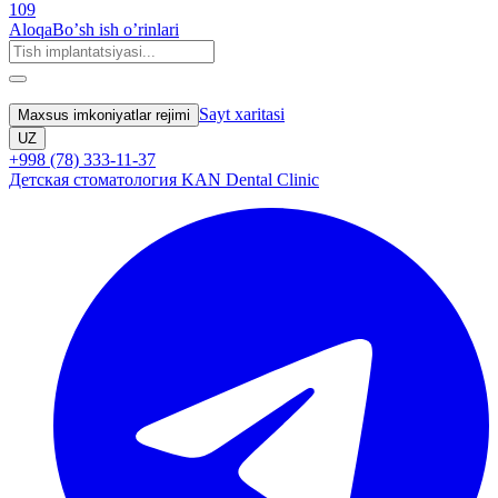
109
Aloqa
Boʼsh ish oʼrinlari
Sayt xaritasi
Maxsus imkoniyatlar rejimi
UZ
+998 (78) 333-11-37
Детская стоматология KAN Dental Clinic