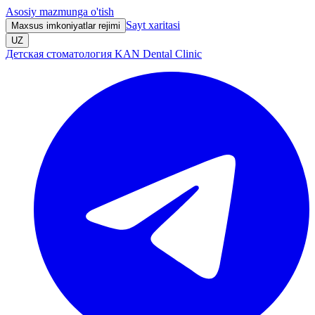
Asosiy mazmunga o'tish
Sayt xaritasi
Maxsus imkoniyatlar rejimi
UZ
Детская стоматология KAN Dental Clinic