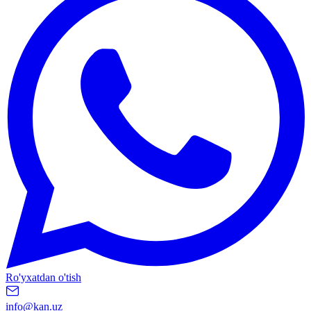
Ro'yxatdan o'tish
info@kan.uz