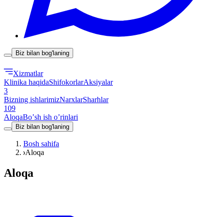
Biz bilan bog'laning
Xizmatlar
Klinika haqida
Shifokorlar
Aksiyalar
3
Bizning ishlarimiz
Narxlar
Sharhlar
109
Aloqa
Boʼsh ish oʼrinlari
Biz bilan bog'laning
Bosh sahifa
Aloqa
Aloqa