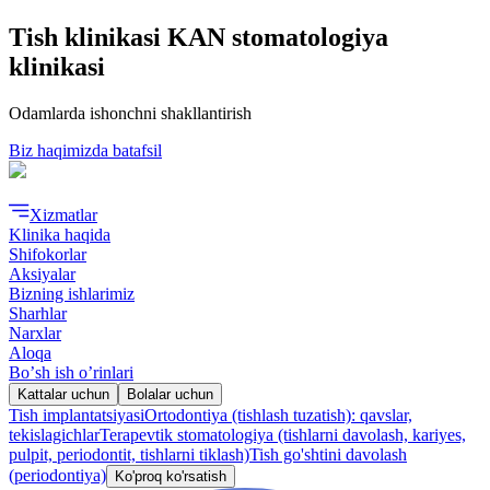
Tish klinikasi KAN stomatologiya
klinikasi
Odamlarda ishonchni shakllantirish
Biz haqimizda batafsil
Xizmatlar
Klinika haqida
Shifokorlar
Aksiyalar
Bizning ishlarimiz
Sharhlar
Narxlar
Aloqa
Boʼsh ish oʼrinlari
Kattalar uchun
Bolalar uchun
Tish implantatsiyasi
Ortodontiya (tishlash tuzatish): qavslar,
tekislagichlar
Terapevtik stomatologiya (tishlarni davolash, kariyes,
pulpit, periodontit, tishlarni tiklash)
Tish go'shtini davolash
(periodontiya)
Ko'proq ko'rsatish