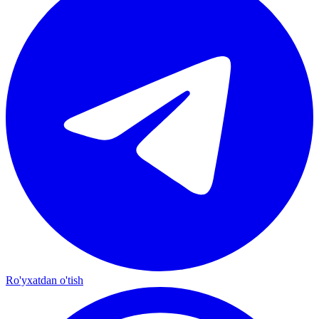
Ro'yxatdan o'tish