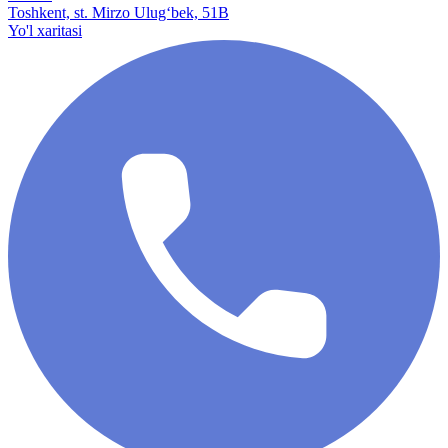
Toshkent, st. Mirzo Ulug‘bek, 51B
Yo'l xaritasi