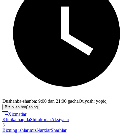
Dushanba-shanba: 9:00 dan 21:00 gacha
Quyosh: yopiq
Biz bilan bog'laning
Xizmatlar
Klinika haqida
Shifokorlar
Aksiyalar
3
Bizning ishlarimiz
Narxlar
Sharhlar