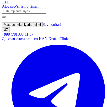
109
Aloqa
Boʼsh ish oʼrinlari
Sayt xaritasi
Maxsus imkoniyatlar rejimi
UZ
+998 (78) 333-11-37
Детская стоматология KAN Dental Clinic