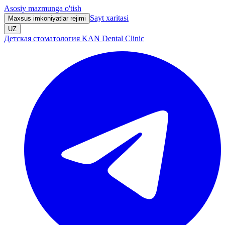
Asosiy mazmunga o'tish
Sayt xaritasi
Maxsus imkoniyatlar rejimi
UZ
Детская стоматология KAN Dental Clinic