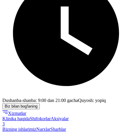
Dushanba-shanba: 9:00 dan 21:00 gacha
Quyosh: yopiq
Biz bilan bog'laning
Xizmatlar
Klinika haqida
Shifokorlar
Aksiyalar
3
Bizning ishlarimiz
Narxlar
Sharhlar