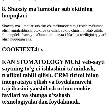
8. Shaxsiy ma'lumotlar sub'ektining
huquqlari
Shaxsiy ma'lumotlar sub'ekti o'z ma'lumotlari to'g'risida ma'lumot
olish, aniqlashtirish, blokirovka qilish yoki o'chirishni talab qilish,
shuningdek shaxsiy ma'lumotlarni qayta ishlashga roziligini qaytarib
olish huquqiga ega.
COOKIEXT41x
KAN STOMATOLOGY MChJ veb-sayti
saytning to'g'ri ishlashini ta'minlash,
trafikni tahlil qilish, CRM tizimi bilan
integratsiya qilish va foydalanuvchi
tajribasini yaxshilash uchun cookie
fayllari va shunga o'xshash
texnologiyalardan foydalanadi.