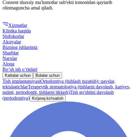
Consent shaxsiy ma'lumotlar sub'ekti tomonidan qaytarib
olinmaguncha amal qiladi.
Xizmatlar
Klinika haqida
Shifokorlar
Aksiyalar
Bizning ishlarimiz
Sharhlar
Narxlar
Aloqa
Boʼsh ish oʼrinlari
Kattalar uchun
Bolalar uchun
Tish implantatsiyasi
Ortodontiya (tishlash tuzatish): qavslar,
tekislagichlar
Terapevtik stomatologiya (tishlarni davolash, kariyes,
pulpit, periodontit, tishlarni tiklash)
Tish go'shtini davolash
(periodontiya)
Ko'proq ko'rsatish