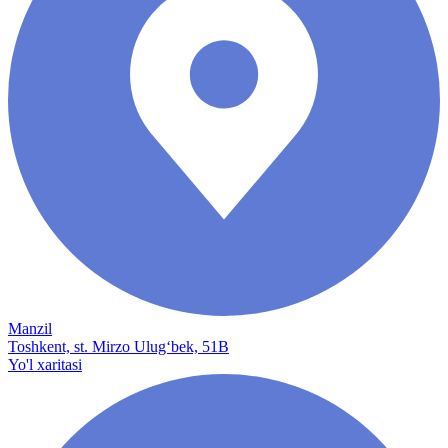
Manzil
Toshkent, st. Mirzo Ulug‘bek, 51B
Yo'l xaritasi