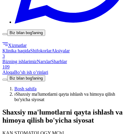
Biz bilan bog'laning
Xizmatlar
Klinika haqida
Shifokorlar
Aksiyalar
3
Bizning ishlarimiz
Narxlar
Sharhlar
109
Aloqa
Boʼsh ish oʼrinlari
Biz bilan bog'laning
Bosh sahifa
Shaxsiy ma'lumotlarni qayta ishlash va himoya qilish
bo'yicha siyosat
Shaxsiy ma'lumotlarni qayta ishlash va
himoya qilish bo'yicha siyosat
KAN STOMATOLOGY MChJ