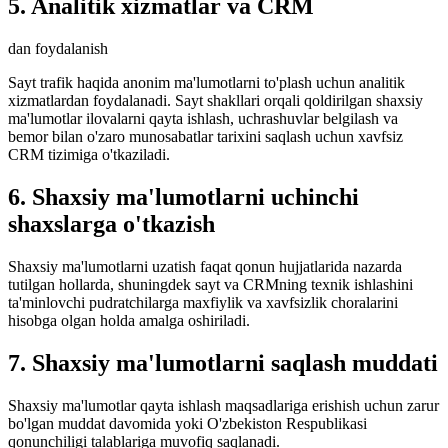
5. Analitik xizmatlar va CRM
dan foydalanish
Sayt trafik haqida anonim ma'lumotlarni to'plash uchun analitik
xizmatlardan foydalanadi. Sayt shakllari orqali qoldirilgan shaxsiy
ma'lumotlar ilovalarni qayta ishlash, uchrashuvlar belgilash va
bemor bilan o'zaro munosabatlar tarixini saqlash uchun xavfsiz
CRM tizimiga o'tkaziladi.
6. Shaxsiy ma'lumotlarni uchinchi
shaxslarga o'tkazish
Shaxsiy ma'lumotlarni uzatish faqat qonun hujjatlarida nazarda
tutilgan hollarda, shuningdek sayt va CRMning texnik ishlashini
ta'minlovchi pudratchilarga maxfiylik va xavfsizlik choralarini
hisobga olgan holda amalga oshiriladi.
7. Shaxsiy ma'lumotlarni saqlash muddati
Shaxsiy ma'lumotlar qayta ishlash maqsadlariga erishish uchun zarur
bo'lgan muddat davomida yoki O'zbekiston Respublikasi
qonunchiligi talablariga muvofiq saqlanadi.