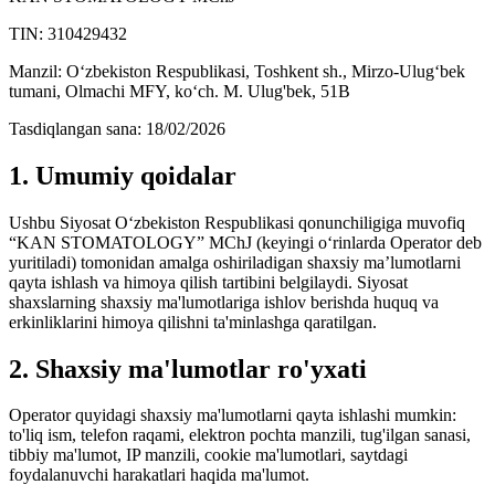
TIN: 310429432
Manzil: O‘zbekiston Respublikasi, Toshkent sh., Mirzo-Ulug‘bek
tumani, Olmachi MFY, ko‘ch. M. Ulug'bek, 51B
Tasdiqlangan sana: 18/02/2026
1. Umumiy qoidalar
Ushbu Siyosat O‘zbekiston Respublikasi qonunchiligiga muvofiq
“KAN STOMATOLOGY” MChJ (keyingi o‘rinlarda Operator deb
yuritiladi) tomonidan amalga oshiriladigan shaxsiy ma’lumotlarni
qayta ishlash va himoya qilish tartibini belgilaydi. Siyosat
shaxslarning shaxsiy ma'lumotlariga ishlov berishda huquq va
erkinliklarini himoya qilishni ta'minlashga qaratilgan.
2. Shaxsiy ma'lumotlar ro'yxati
Operator quyidagi shaxsiy ma'lumotlarni qayta ishlashi mumkin:
to'liq ism, telefon raqami, elektron pochta manzili, tug'ilgan sanasi,
tibbiy ma'lumot, IP manzili, cookie ma'lumotlari, saytdagi
foydalanuvchi harakatlari haqida ma'lumot.