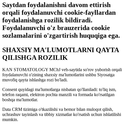
Saytdan foydalanishni davom ettirish
orqali foydalanuvchi cookie-fayllardan
foydalanishga rozilik bildiradi.
Foydalanuvchi o'z brauzerida cookie
sozlamalarini o'zgartirish huquqiga ega.
SHAXSIY MA'LUMOTLARNI QAYTA
QILISHGA ROZILIK
KAN STOMATOLOGY MChJ veb-saytida so'rov yuborish orqali
foydalanuvchi o'zining shaxsiy ma'lumotlarini ushbu Siyosatga
muvofiq qayta ishlashga rozi bo'ladi.
Consent quyidagi ma'lumotlarga nisbatan qo'llaniladi: to'liq ism,
telefon raqami, elektron pochta manzili va formada ko'rsatilgan
boshqa ma'lumotlar.
Data CRM tizimiga o'tkazilishi va bemor bilan muloqot qilish,
uchrashuv tayinlash va tibbiy xizmatlar ko'rsatish uchun ishlatilishi
mumkin.