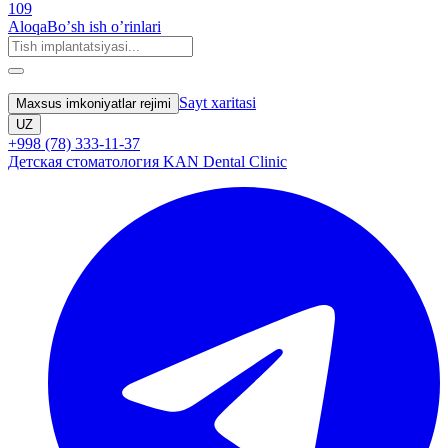
109
Aloqa
Boʼsh ish oʼrinlari
Sayt xaritasi
Maxsus imkoniyatlar rejimi
UZ
+998 (78) 333-11-37
Детская стоматология KAN Dental Clinic