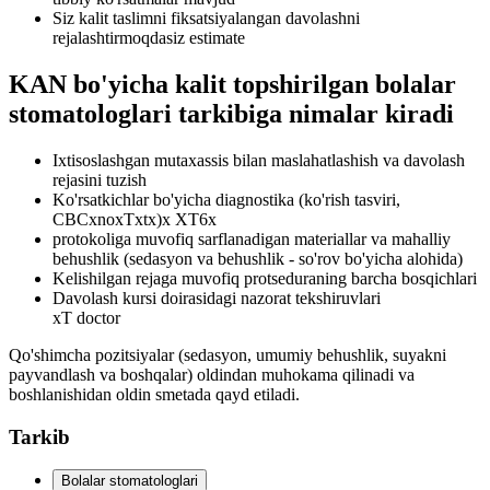
Siz kalit taslimni fiksatsiyalangan davolashni
rejalashtirmoqdasiz estimate
KAN bo'yicha kalit topshirilgan bolalar
stomatologlari tarkibiga nimalar kiradi
Ixtisoslashgan mutaxassis bilan maslahatlashish va davolash
rejasini tuzish
Ko'rsatkichlar bo'yicha diagnostika (ko'rish tasviri,
CBCxnoxTxtx)x XT6x
protokoliga muvofiq sarflanadigan materiallar va mahalliy
behushlik (sedasyon va behushlik - so'rov bo'yicha alohida)
Kelishilgan rejaga muvofiq protseduraning barcha bosqichlari
Davolash kursi doirasidagi nazorat tekshiruvlari
xT doctor
Qo'shimcha pozitsiyalar (sedasyon, umumiy behushlik, suyakni
payvandlash va boshqalar) oldindan muhokama qilinadi va
boshlanishidan oldin smetada qayd etiladi.
Tarkib
Bolalar stomatologlari