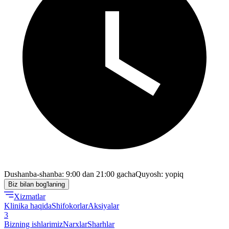
Dushanba-shanba: 9:00 dan 21:00 gacha
Quyosh: yopiq
Biz bilan bog'laning
Xizmatlar
Klinika haqida
Shifokorlar
Aksiyalar
3
Bizning ishlarimiz
Narxlar
Sharhlar