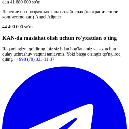
dan 41 680 000 so'm
Лечение на прозрачных капах-элайнерах (неограниченное
количество кап) Angel Aligner
44 400 000 so'm
KAN-da maslahat olish uchun ro'yxatdan o'ting
Raqamingizni qoldiring, biz siz bilan bog'lanamiz va siz uchun
qulay uchrashuv vaqtini tanlaymiz. Yoki bizga o'zingiz qo'ng'iroq
qiling -
+998 (78) 333-11-37