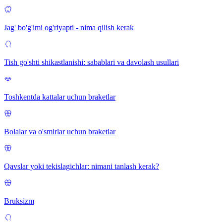
Jag' bo'g'imi og'riyapti - nima qilish kerak
Tish go'shti shikastlanishi: sabablari va davolash usullari
Toshkentda kattalar uchun braketlar
Bolalar va o'smirlar uchun braketlar
Qavslar yoki tekislagichlar: nimani tanlash kerak?
Bruksizm