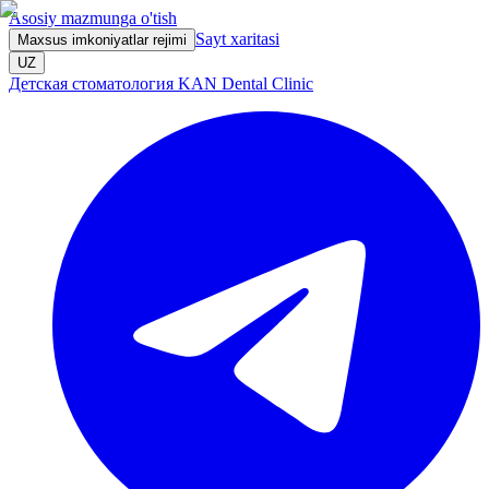
Asosiy mazmunga o'tish
Sayt xaritasi
Maxsus imkoniyatlar rejimi
UZ
Детская стоматология KAN Dental Clinic