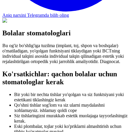
Aniq narxini Telegramda bilib oling
Bolalar stomatologlari
Bu og'iz bo'shlig'iga tuzilma (implant, toj, shpon va boshqalar)
o'rnatiladigan, yo'qolgan funktsiyani tiklaydigan yoki BCTning
individual talqini asosida individual talqin qilinadigan estetik yoki
rejalashtirilgan ortopedik yoki jarrohlik amaliyotidir. Diagnocat.
Ko'rsatkichlar: qachon bolalar uchun
stomatologlar kerak
Bir yoki bir nechta tishlar yo'qolgan va siz funktsiyani yoki
estetikani tiklashingiz kerak
Qo'shni tishlar sog'lom va siz ularni maydalashni
xohlamaysiz. ishlamay qoldi cope
Siz tishlaringizni murakkab estetik muolajaga tayyorlashingiz
kerak.
Eski plombalar, tojlar yoki ko'priklarni almashtirish uchun
tibbiy ko'rsatmalar mavjud