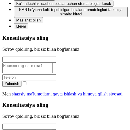
Ko'rsatkichlar: qachon bolalar uchun stomatologlar kerak
KAN bo'yicha kalit topshirilgan bolalar stomatologlari tarkibiga
nimalar kiradi
Maslahat olish
Цены
Konsultatsiya oling
So'rov qoldiring, biz siz bilan bog'lanamiz
Yuborish
Men
shaxsiy ma'lumotlarni qayta ishlash va himoya qilish siyosati
Konsultatsiya oling
So'rov qoldiring, biz siz bilan bog'lanamiz