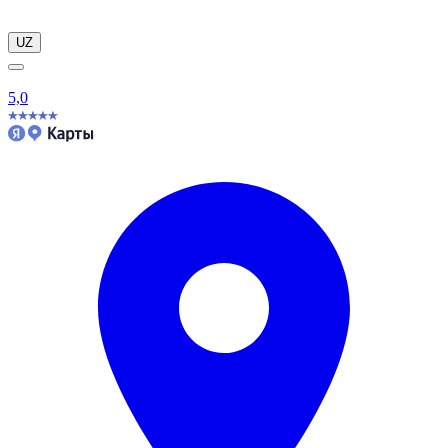
UZ
5,0