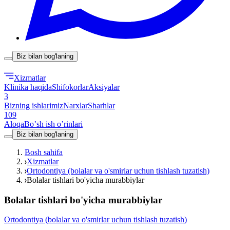
Biz bilan bog'laning
Xizmatlar
Klinika haqida
Shifokorlar
Aksiyalar
3
Bizning ishlarimiz
Narxlar
Sharhlar
109
Aloqa
Boʼsh ish oʼrinlari
Biz bilan bog'laning
Bosh sahifa
Xizmatlar
Ortodontiya (bolalar va o'smirlar uchun tishlash tuzatish)
Bolalar tishlari bo'yicha murabbiylar
Bolalar tishlari bo'yicha murabbiylar
Ortodontiya (bolalar va o'smirlar uchun tishlash tuzatish)