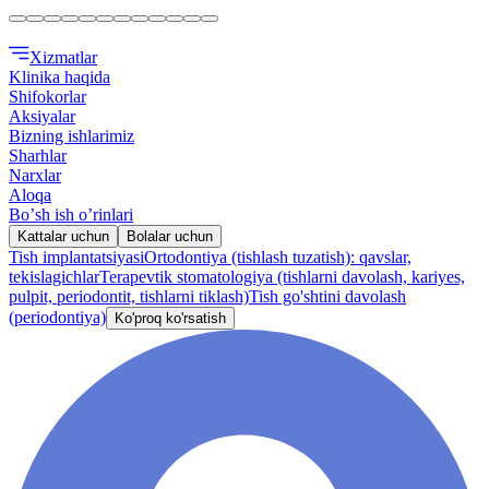
Xizmatlar
Klinika haqida
Shifokorlar
Aksiyalar
Bizning ishlarimiz
Sharhlar
Narxlar
Aloqa
Boʼsh ish oʼrinlari
Kattalar uchun
Bolalar uchun
Tish implantatsiyasi
Ortodontiya (tishlash tuzatish): qavslar,
tekislagichlar
Terapevtik stomatologiya (tishlarni davolash, kariyes,
pulpit, periodontit, tishlarni tiklash)
Tish go'shtini davolash
(periodontiya)
Ko'proq ko'rsatish