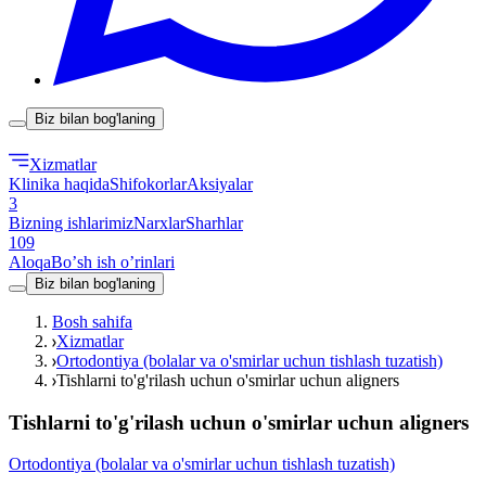
Biz bilan bog'laning
Xizmatlar
Klinika haqida
Shifokorlar
Aksiyalar
3
Bizning ishlarimiz
Narxlar
Sharhlar
109
Aloqa
Boʼsh ish oʼrinlari
Biz bilan bog'laning
Bosh sahifa
Xizmatlar
Ortodontiya (bolalar va o'smirlar uchun tishlash tuzatish)
Tishlarni to'g'rilash uchun o'smirlar uchun aligners
Tishlarni to'g'rilash uchun o'smirlar uchun aligners
Ortodontiya (bolalar va o'smirlar uchun tishlash tuzatish)