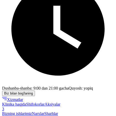
Dushanba-shanba: 9:00 dan 21:00 gacha
Quyosh: yopiq
Biz bilan bog'laning
Xizmatlar
Klinika haqida
Shifokorlar
Aksiyalar
3
Bizning ishlarimiz
Narxlar
Sharhlar