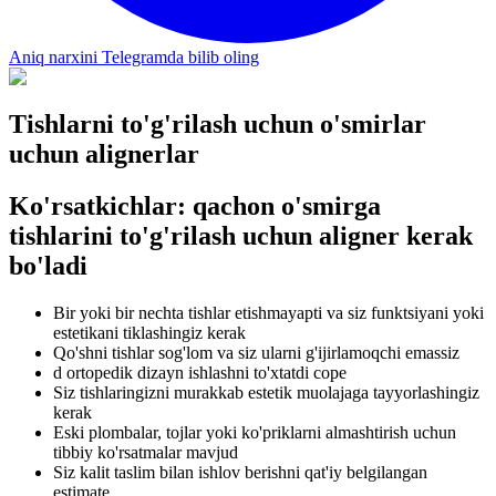
Aniq narxini Telegramda bilib oling
Tishlarni to'g'rilash uchun o'smirlar
uchun alignerlar
Ko'rsatkichlar: qachon o'smirga
tishlarini to'g'rilash uchun aligner kerak
bo'ladi
Bir yoki bir nechta tishlar etishmayapti va siz funktsiyani yoki
estetikani tiklashingiz kerak
Qo'shni tishlar sog'lom va siz ularni g'ijirlamoqchi emassiz
d ortopedik dizayn ishlashni to'xtatdi cope
Siz tishlaringizni murakkab estetik muolajaga tayyorlashingiz
kerak
Eski plombalar, tojlar yoki ko'priklarni almashtirish uchun
tibbiy ko'rsatmalar mavjud
Siz kalit taslim bilan ishlov berishni qat'iy belgilangan
estimate