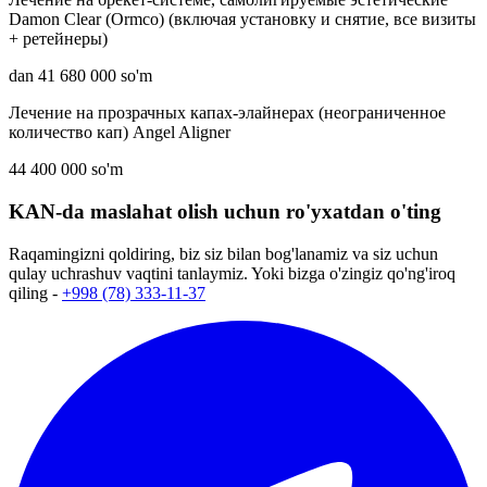
Damon Clear (Ormco) (включая установку и снятие, все визиты
+ ретейнеры)
dan 41 680 000 so'm
Лечение на прозрачных капах-элайнерах (неограниченное
количество кап) Angel Aligner
44 400 000 so'm
KAN-da maslahat olish uchun ro'yxatdan o'ting
Raqamingizni qoldiring, biz siz bilan bog'lanamiz va siz uchun
qulay uchrashuv vaqtini tanlaymiz. Yoki bizga o'zingiz qo'ng'iroq
qiling -
+998 (78) 333-11-37