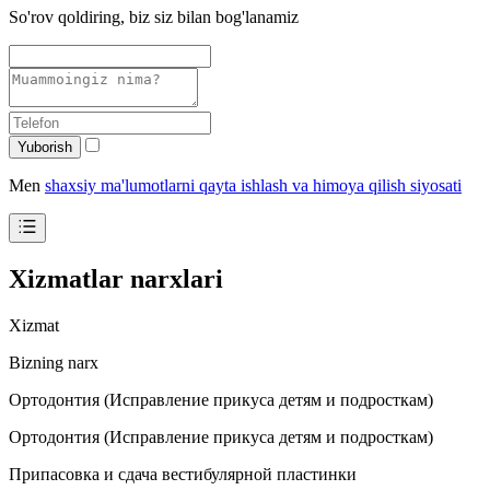
So'rov qoldiring, biz siz bilan bog'lanamiz
Yuborish
Men
shaxsiy ma'lumotlarni qayta ishlash va himoya qilish siyosati
Xizmatlar narxlari
Xizmat
Bizning narx
Ортодонтия (Исправление прикуса детям и подросткам)
Ортодонтия (Исправление прикуса детям и подросткам)
Припасовка и сдача вестибулярной пластинки