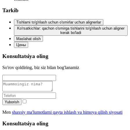
Tarkib
Tishlarni to'g'rilash uchun o'smirlar uchun alignerlar
Ko'rsatkichlar: qachon o'smirga tishlarini to'g'rilash uchun aligner
kerak bo'ladi
Maslahat olish
Цены
Konsultatsiya oling
So'rov qoldiring, biz siz bilan bog'lanamiz
Yuborish
Men
shaxsiy ma'lumotlarni qayta ishlash va himoya qilish siyosati
Konsultatsiya oling