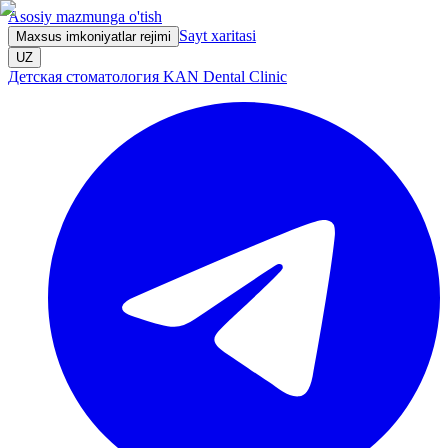
Asosiy mazmunga o'tish
Sayt xaritasi
Maxsus imkoniyatlar rejimi
UZ
Детская стоматология KAN Dental Clinic