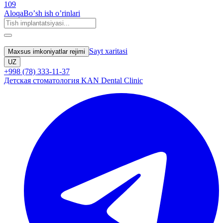
109
Aloqa
Boʼsh ish oʼrinlari
Sayt xaritasi
Maxsus imkoniyatlar rejimi
UZ
+998 (78) 333-11-37
Детская стоматология KAN Dental Clinic