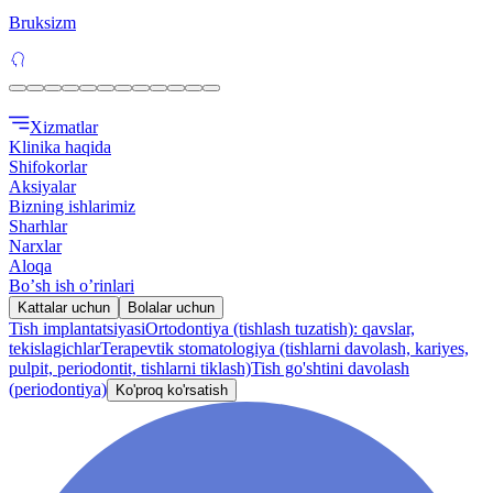
Bruksizm
Xizmatlar
Klinika haqida
Shifokorlar
Aksiyalar
Bizning ishlarimiz
Sharhlar
Narxlar
Aloqa
Boʼsh ish oʼrinlari
Kattalar uchun
Bolalar uchun
Tish implantatsiyasi
Ortodontiya (tishlash tuzatish): qavslar,
tekislagichlar
Terapevtik stomatologiya (tishlarni davolash, kariyes,
pulpit, periodontit, tishlarni tiklash)
Tish go'shtini davolash
(periodontiya)
Ko'proq ko'rsatish