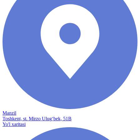
Manzil
Toshkent, st. Mirzo Ulug‘bek, 51B
Yo'l xaritasi