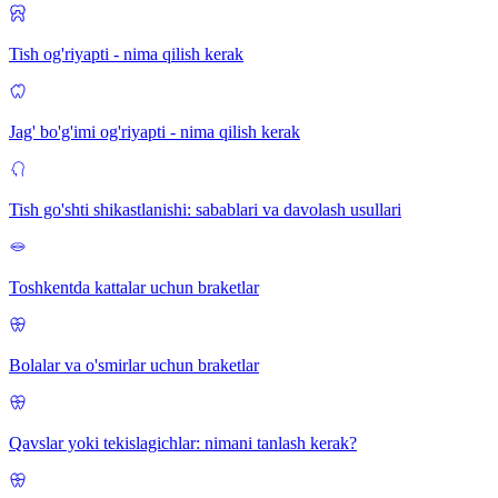
Tish og'riyapti - nima qilish kerak
Jag' bo'g'imi og'riyapti - nima qilish kerak
Tish go'shti shikastlanishi: sabablari va davolash usullari
Toshkentda kattalar uchun braketlar
Bolalar va o'smirlar uchun braketlar
Qavslar yoki tekislagichlar: nimani tanlash kerak?