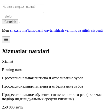
Yuborish
Men
shaxsiy ma'lumotlarni qayta ishlash va himoya qilish siyosati
Xizmatlar narxlari
Xizmat
Bizning narx
Профессиональная гигиена и отбеливание зубов
Профессиональная гигиена и отбеливание зубов
Профессиональное обучение гигиене полости рта (включая
подбор индивидуальных средств гигиены)
250 000 so'm