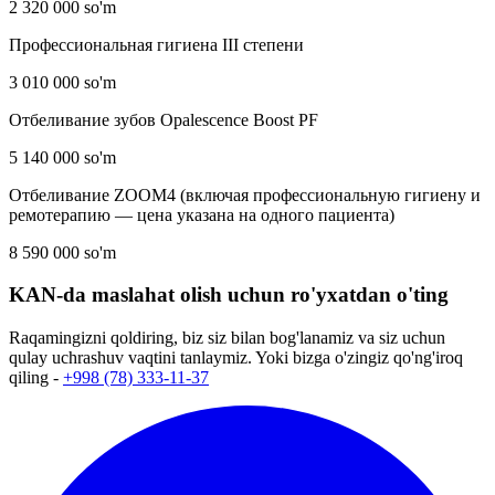
2 320 000 so'm
Профессиональная гигиена III степени
3 010 000 so'm
Отбеливание зубов Opalescence Boost PF
5 140 000 so'm
Отбеливание ZOOM4 (включая профессиональную гигиену и
ремотерапию — цена указана на одного пациента)
8 590 000 so'm
KAN-da maslahat olish uchun ro'yxatdan o'ting
Raqamingizni qoldiring, biz siz bilan bog'lanamiz va siz uchun
qulay uchrashuv vaqtini tanlaymiz. Yoki bizga o'zingiz qo'ng'iroq
qiling -
+998 (78) 333-11-37