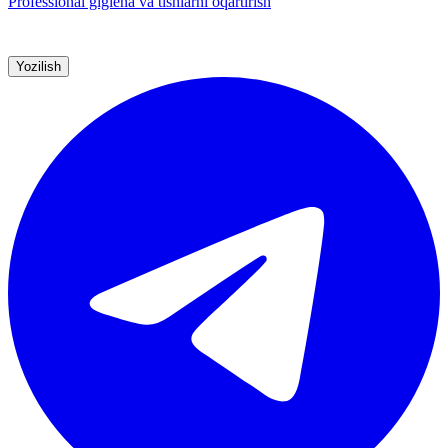
Professional gigiena va tishlarni oqartirish
Yozilish