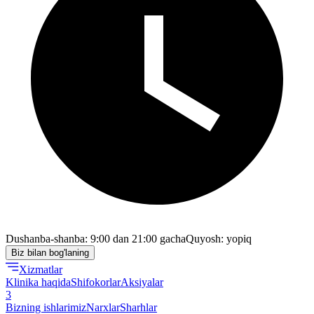
Dushanba-shanba: 9:00 dan 21:00 gacha
Quyosh: yopiq
Biz bilan bog'laning
Xizmatlar
Klinika haqida
Shifokorlar
Aksiyalar
3
Bizning ishlarimiz
Narxlar
Sharhlar