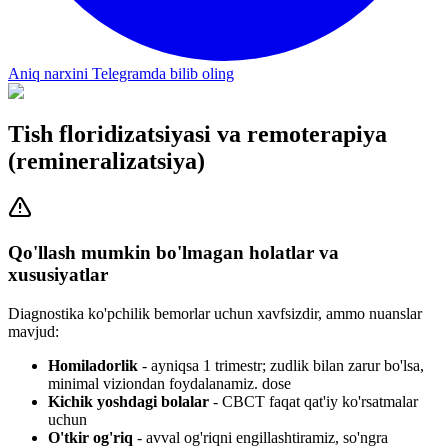
Aniq narxini Telegramda bilib oling
Tish floridizatsiyasi va remoterapiya
(remineralizatsiya)
Qo'llash mumkin bo'lmagan holatlar va
xususiyatlar
Diagnostika ko'pchilik bemorlar uchun xavfsizdir, ammo nuanslar
mavjud:
Homiladorlik
- ayniqsa 1 trimestr; zudlik bilan zarur bo'lsa,
minimal viziondan foydalanamiz. dose
Kichik yoshdagi bolalar
- CBCT faqat qat'iy ko'rsatmalar
uchun
O'tkir og'riq
- avval og'riqni engillashtiramiz, so'ngra