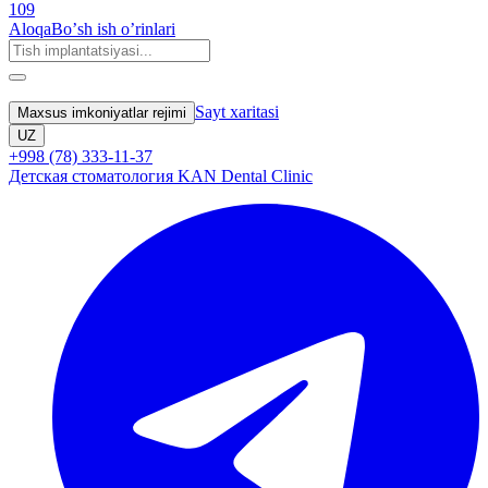
109
Aloqa
Boʼsh ish oʼrinlari
Sayt xaritasi
Maxsus imkoniyatlar rejimi
UZ
+998 (78) 333-11-37
Детская стоматология KAN Dental Clinic