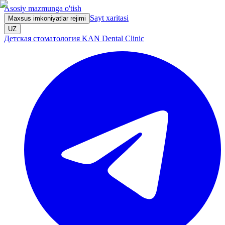
Asosiy mazmunga o'tish
Sayt xaritasi
Maxsus imkoniyatlar rejimi
UZ
Детская стоматология KAN Dental Clinic