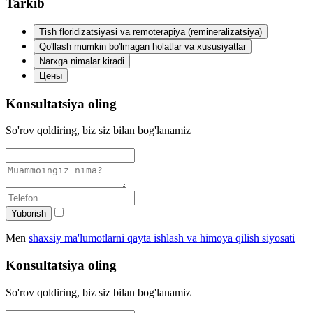
Tarkib
Tish floridizatsiyasi va remoterapiya (remineralizatsiya)
Qo'llash mumkin bo'lmagan holatlar va xususiyatlar
Narxga nimalar kiradi
Цены
Konsultatsiya oling
So'rov qoldiring, biz siz bilan bog'lanamiz
Yuborish
Men
shaxsiy ma'lumotlarni qayta ishlash va himoya qilish siyosati
Konsultatsiya oling
So'rov qoldiring, biz siz bilan bog'lanamiz