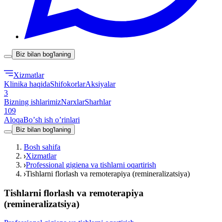
Biz bilan bog'laning
Xizmatlar
Klinika haqida
Shifokorlar
Aksiyalar
3
Bizning ishlarimiz
Narxlar
Sharhlar
109
Aloqa
Boʼsh ish oʼrinlari
Biz bilan bog'laning
Bosh sahifa
Xizmatlar
Professional gigiena va tishlarni oqartirish
Tishlarni florlash va remoterapiya (remineralizatsiya)
Tishlarni florlash va remoterapiya
(remineralizatsiya)