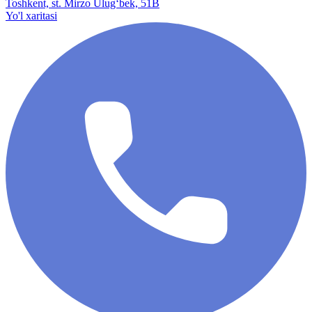
Toshkent, st. Mirzo Ulug‘bek, 51B
Yo'l xaritasi