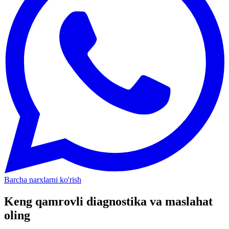
Barcha narxlarni ko'rish
Keng qamrovli diagnostika va maslahat
oling