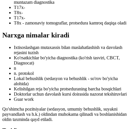
muntazam diagnostika
T17x-
T8x-
T17x-
T8x - zamonaviy tomograflar, protsedura kamroq daqiqa oladi
Narxga nimalar kiradi
Ixtisoslashgan mutaxassis bilan maslahatlashish va davolash
rejasini tuzish
Ko'rsatkichlar bo'yicha diagnostika (ko'rish tasviri, CBCT,
Diagnocat)
n
n. protokol
Lokal behushlik (sedasyon va behushlik - so'rov bo'yicha
alohida)
Kelishilgan reja bo'yicha protseduraning barcha bosqichlari
Doktorlar uchun davolash kursi doirasida nazorat tekshiruvlari
Guar work
Qo'shimcha pozitsiyalar (sedasyon, umumiy behushlik, suyakni
payvandlash va h.k.) oldindan muhokama qilinadi va boshlanishidan
oldin taxminda qayd etiladi.