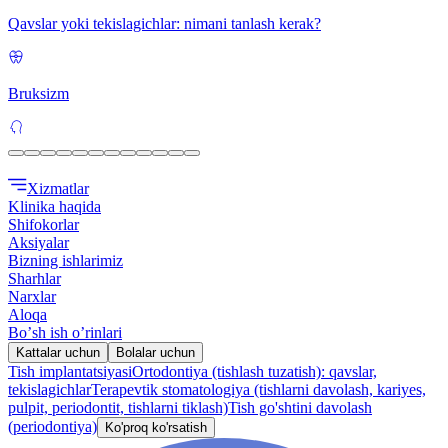
Qavslar yoki tekislagichlar: nimani tanlash kerak?
Bruksizm
Xizmatlar
Klinika haqida
Shifokorlar
Aksiyalar
Bizning ishlarimiz
Sharhlar
Narxlar
Aloqa
Boʼsh ish oʼrinlari
Kattalar uchun
Bolalar uchun
Tish implantatsiyasi
Ortodontiya (tishlash tuzatish): qavslar,
tekislagichlar
Terapevtik stomatologiya (tishlarni davolash, kariyes,
pulpit, periodontit, tishlarni tiklash)
Tish go'shtini davolash
(periodontiya)
Ko'proq ko'rsatish