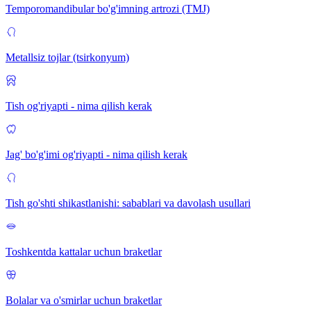
Temporomandibular bo'g'imning artrozi (TMJ)
Metallsiz tojlar (tsirkonyum)
Tish og'riyapti - nima qilish kerak
Jag' bo'g'imi og'riyapti - nima qilish kerak
Tish go'shti shikastlanishi: sabablari va davolash usullari
Toshkentda kattalar uchun braketlar
Bolalar va o'smirlar uchun braketlar