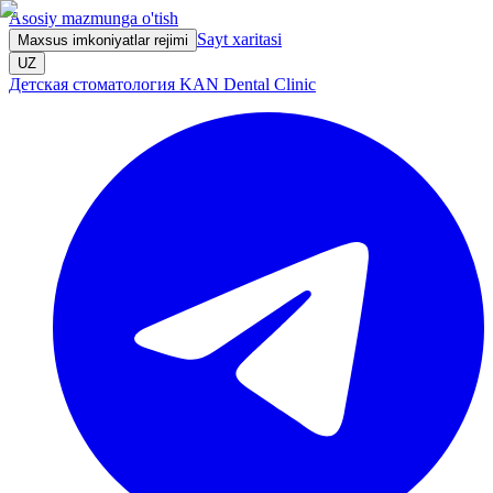
Asosiy mazmunga o'tish
Sayt xaritasi
Maxsus imkoniyatlar rejimi
UZ
Детская стоматология KAN Dental Clinic