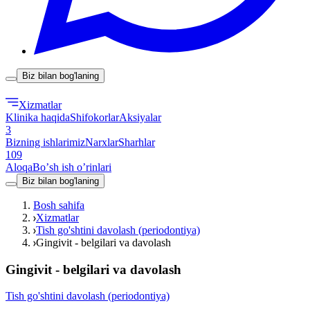
Biz bilan bog'laning
Xizmatlar
Klinika haqida
Shifokorlar
Aksiyalar
3
Bizning ishlarimiz
Narxlar
Sharhlar
109
Aloqa
Boʼsh ish oʼrinlari
Biz bilan bog'laning
Bosh sahifa
Xizmatlar
Tish go'shtini davolash (periodontiya)
Gingivit - belgilari va davolash
Gingivit - belgilari va davolash
Tish go'shtini davolash (periodontiya)