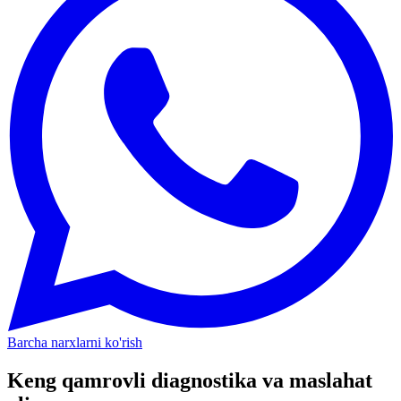
Barcha narxlarni ko'rish
Keng qamrovli diagnostika va maslahat