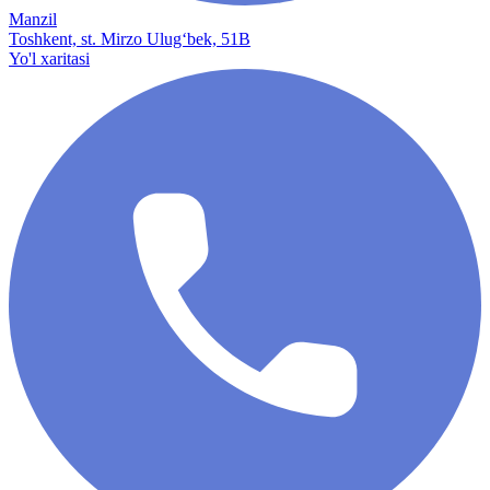
Manzil
Toshkent, st. Mirzo Ulug‘bek, 51B
Yo'l xaritasi