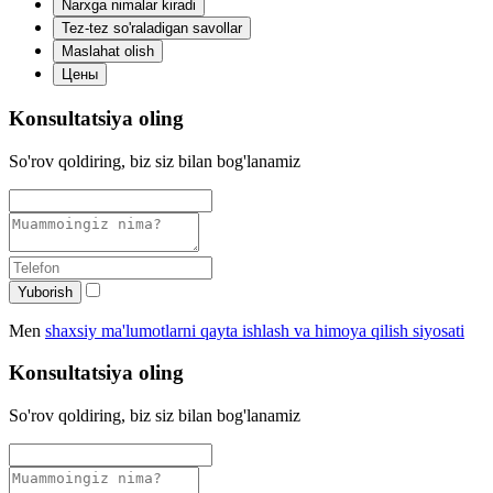
Narxga nimalar kiradi
Tez-tez so'raladigan savollar
Maslahat olish
Цены
Konsultatsiya oling
So'rov qoldiring, biz siz bilan bog'lanamiz
Yuborish
Men
shaxsiy ma'lumotlarni qayta ishlash va himoya qilish siyosati
Konsultatsiya oling
So'rov qoldiring, biz siz bilan bog'lanamiz