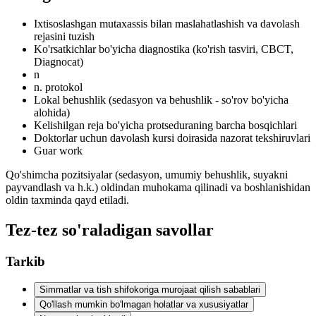
Ixtisoslashgan mutaxassis bilan maslahatlashish va davolash
rejasini tuzish
Ko'rsatkichlar bo'yicha diagnostika (ko'rish tasviri, CBCT,
Diagnocat)
n
n. protokol
Lokal behushlik (sedasyon va behushlik - so'rov bo'yicha
alohida)
Kelishilgan reja bo'yicha protseduraning barcha bosqichlari
Doktorlar uchun davolash kursi doirasida nazorat tekshiruvlari
Guar work
Qo'shimcha pozitsiyalar (sedasyon, umumiy behushlik, suyakni
payvandlash va h.k.) oldindan muhokama qilinadi va boshlanishidan
oldin taxminda qayd etiladi.
Tez-tez so'raladigan savollar
Tarkib
Simmatlar va tish shifokoriga murojaat qilish sabablari
Qo'llash mumkin bo'lmagan holatlar va xususiyatlar