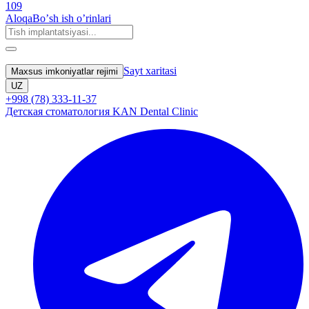
109
Aloqa
Boʼsh ish oʼrinlari
Sayt xaritasi
Maxsus imkoniyatlar rejimi
UZ
+998 (78) 333-11-37
Детская стоматология KAN Dental Clinic