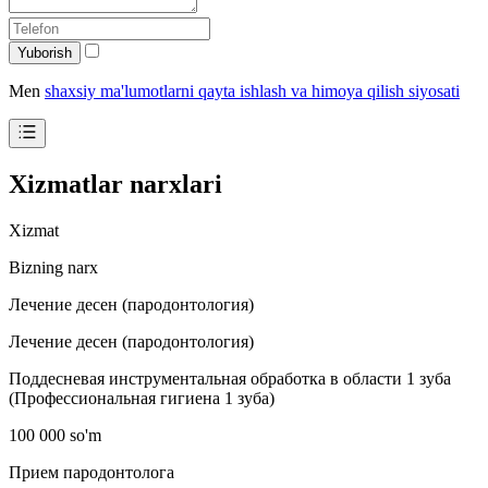
Yuborish
Men
shaxsiy ma'lumotlarni qayta ishlash va himoya qilish siyosati
Xizmatlar narxlari
Xizmat
Bizning narx
Лечение десен (пародонтология)
Лечение десен (пародонтология)
Поддесневая инструментальная обработка в области 1 зуба
(Профессиональная гигиена 1 зуба)
100 000 so'm
Прием пародонтолога