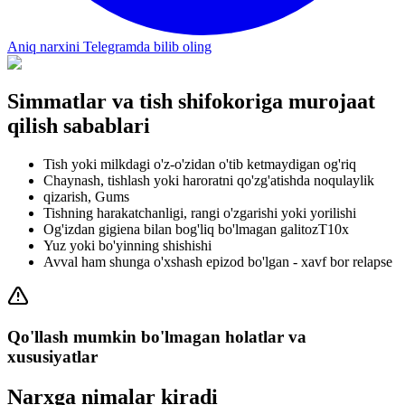
Aniq narxini Telegramda bilib oling
Simmatlar va tish shifokoriga murojaat
qilish sabablari
Tish yoki milkdagi o'z-o'zidan o'tib ketmaydigan og'riq
Chaynash, tishlash yoki haroratni qo'zg'atishda noqulaylik
qizarish, Gums
Tishning harakatchanligi, rangi o'zgarishi yoki yorilishi
Og'izdan gigiena bilan bog'liq bo'lmagan galitozT10x
Yuz yoki bo'yinning shishishi
Avval ham shunga o'xshash epizod bo'lgan - xavf bor relapse
Qo'llash mumkin bo'lmagan holatlar va
xususiyatlar
Narxga nimalar kiradi