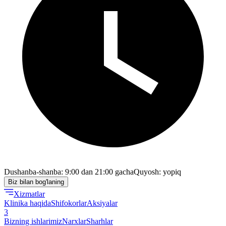
Dushanba-shanba: 9:00 dan 21:00 gacha
Quyosh: yopiq
Biz bilan bog'laning
Xizmatlar
Klinika haqida
Shifokorlar
Aksiyalar
3
Bizning ishlarimiz
Narxlar
Sharhlar