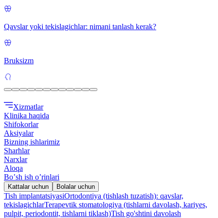
Qavslar yoki tekislagichlar: nimani tanlash kerak?
Bruksizm
Xizmatlar
Klinika haqida
Shifokorlar
Aksiyalar
Bizning ishlarimiz
Sharhlar
Narxlar
Aloqa
Boʼsh ish oʼrinlari
Kattalar uchun
Bolalar uchun
Tish implantatsiyasi
Ortodontiya (tishlash tuzatish): qavslar,
tekislagichlar
Terapevtik stomatologiya (tishlarni davolash, kariyes,
pulpit, periodontit, tishlarni tiklash)
Tish go'shtini davolash