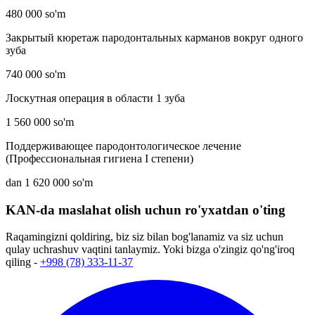
480 000 so'm
Закрытый кюретаж пародонтальных карманов вокруг одного
зуба
740 000 so'm
Лоскутная операция в области 1 зуба
1 560 000 so'm
Поддерживающее пародонтологическое лечение
(Профессиональная гигиена I степени)
dan 1 620 000 so'm
KAN-da maslahat olish uchun ro'yxatdan o'ting
Raqamingizni qoldiring, biz siz bilan bog'lanamiz va siz uchun
qulay uchrashuv vaqtini tanlaymiz. Yoki bizga o'zingiz qo'ng'iroq
qiling -
+998 (78) 333-11-37