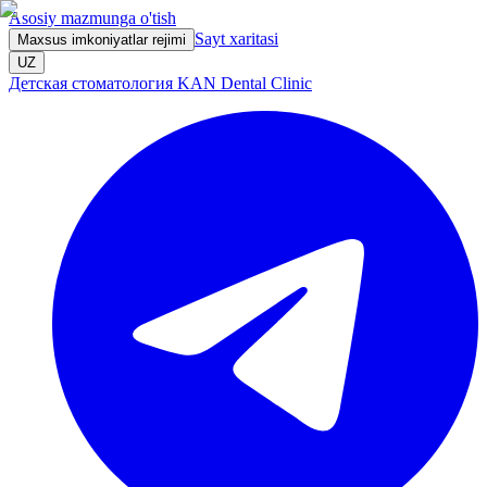
Asosiy mazmunga o'tish
Sayt xaritasi
Maxsus imkoniyatlar rejimi
UZ
Детская стоматология KAN Dental Clinic