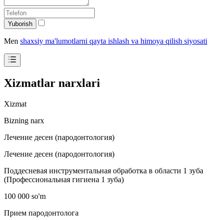
Yuborish
Men
shaxsiy ma'lumotlarni qayta ishlash va himoya qilish siyosati
Xizmatlar narxlari
Xizmat
Bizning narx
Лечение десен (пародонтология)
Лечение десен (пародонтология)
Поддесневая инструментальная обработка в области 1 зуба
(Профессиональная гигиена 1 зуба)
100 000 so'm
Прием пародонтолога