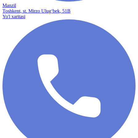
Manzil
Toshkent, st. Mirzo Ulug‘bek, 51B
Yo'l xaritasi