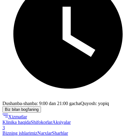
Dushanba-shanba: 9:00 dan 21:00 gacha
Quyosh: yopiq
Biz bilan bog'laning
Xizmatlar
Klinika haqida
Shifokorlar
Aksiyalar
3
Bizning ishlarimiz
Narxlar
Sharhlar