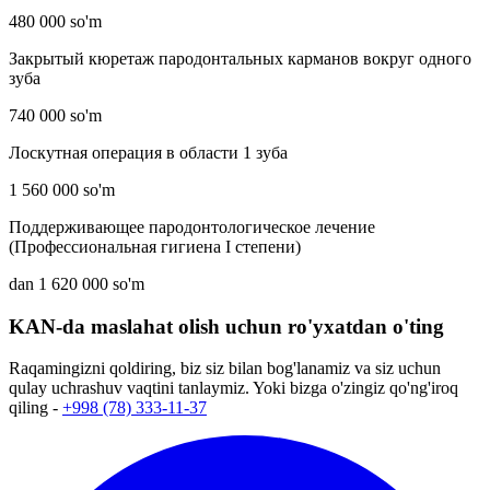
480 000 so'm
Закрытый кюретаж пародонтальных карманов вокруг одного
зуба
740 000 so'm
Лоскутная операция в области 1 зуба
1 560 000 so'm
Поддерживающее пародонтологическое лечение
(Профессиональная гигиена I степени)
dan 1 620 000 so'm
KAN-da maslahat olish uchun ro'yxatdan o'ting
Raqamingizni qoldiring, biz siz bilan bog'lanamiz va siz uchun
qulay uchrashuv vaqtini tanlaymiz. Yoki bizga o'zingiz qo'ng'iroq
qiling -
+998 (78) 333-11-37