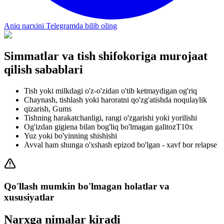
Aniq narxini Telegramda bilib oling
Simmatlar va tish shifokoriga murojaat
qilish sabablari
Tish yoki milkdagi o'z-o'zidan o'tib ketmaydigan og'riq
Chaynash, tishlash yoki haroratni qo'zg'atishda noqulaylik
qizarish, Gums
Tishning harakatchanligi, rangi o'zgarishi yoki yorilishi
Og'izdan gigiena bilan bog'liq bo'lmagan galitozT10x
Yuz yoki bo'yinning shishishi
Avval ham shunga o'xshash epizod bo'lgan - xavf bor relapse
Qo'llash mumkin bo'lmagan holatlar va
xususiyatlar
Narxga nimalar kiradi