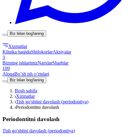
Biz bilan bog'laning
Xizmatlar
Klinika haqida
Shifokorlar
Aksiyalar
3
Bizning ishlarimiz
Narxlar
Sharhlar
109
Aloqa
Boʼsh ish oʼrinlari
Biz bilan bog'laning
Bosh sahifa
Xizmatlar
Tish go'shtini davolash (periodontiya)
Periodontitni davolash
Periodontitni davolash
Tish go'shtini davolash (periodontiya)