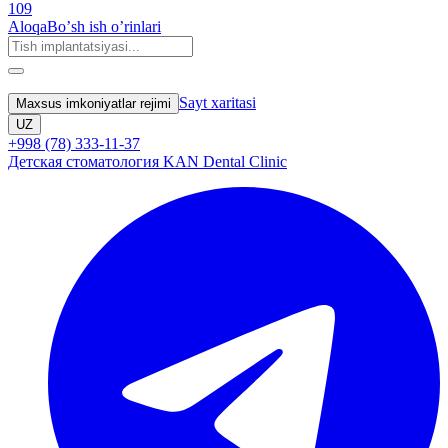
109
Aloqa
Boʼsh ish oʼrinlari
Sayt xaritasi
Maxsus imkoniyatlar rejimi
UZ
+998 (78) 333-11-37
Детская стоматология KAN Dental Clinic