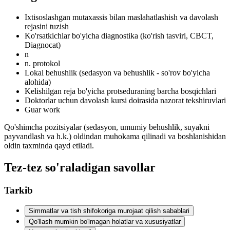
Ixtisoslashgan mutaxassis bilan maslahatlashish va davolash
rejasini tuzish
Ko'rsatkichlar bo'yicha diagnostika (ko'rish tasviri, CBCT,
Diagnocat)
n
n. protokol
Lokal behushlik (sedasyon va behushlik - so'rov bo'yicha
alohida)
Kelishilgan reja bo'yicha protseduraning barcha bosqichlari
Doktorlar uchun davolash kursi doirasida nazorat tekshiruvlari
Guar work
Qo'shimcha pozitsiyalar (sedasyon, umumiy behushlik, suyakni
payvandlash va h.k.) oldindan muhokama qilinadi va boshlanishidan
oldin taxminda qayd etiladi.
Tez-tez so'raladigan savollar
Tarkib
Simmatlar va tish shifokoriga murojaat qilish sabablari
Qo'llash mumkin bo'lmagan holatlar va xususiyatlar