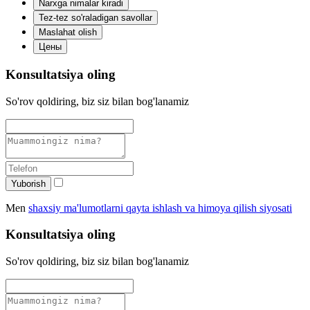
Narxga nimalar kiradi
Tez-tez so'raladigan savollar
Maslahat olish
Цены
Konsultatsiya oling
So'rov qoldiring, biz siz bilan bog'lanamiz
Yuborish
Men
shaxsiy ma'lumotlarni qayta ishlash va himoya qilish siyosati
Konsultatsiya oling
So'rov qoldiring, biz siz bilan bog'lanamiz