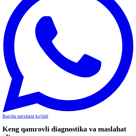
Barcha narxlarni ko'rish
Keng qamrovli diagnostika va maslahat