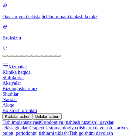
Qavslar yoki tekislagichlar: nimani tanlash kerak?
Bruksizm
Xizmatlar
Klinika haqida
Shifokorlar
Aksiyalar
Bizning ishlarimiz
Sharhlar
Narxlar
Aloqa
Boʼsh ish oʼrinlari
Kattalar uchun
Bolalar uchun
Tish implantatsiyasi
Ortodontiya (tishlash tuzatish): qavslar,
tekislagichlar
Terapevtik stomatologiya (tishlarni davolash, kariyes,
pulpit, periodontit, tishlarni tiklash)
Tish go'shtini davolash