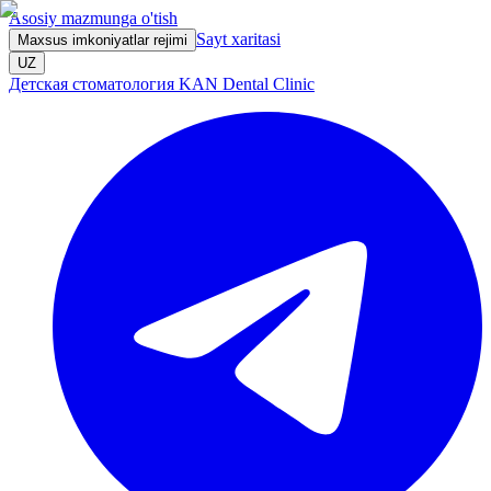
Asosiy mazmunga o'tish
Sayt xaritasi
Maxsus imkoniyatlar rejimi
UZ
Детская стоматология KAN Dental Clinic