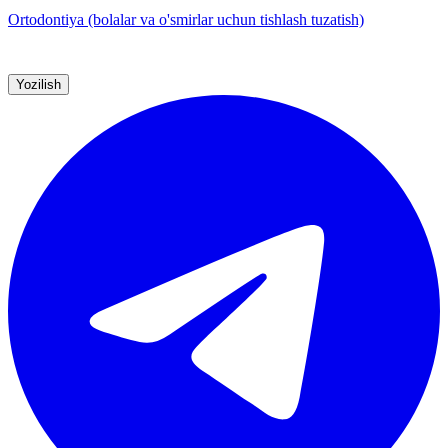
Ortodontiya (bolalar va o'smirlar uchun tishlash tuzatish)
Yozilish