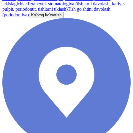
tekislagichlar
Terapevtik stomatologiya (tishlarni davolash, kariyes,
pulpit, periodontit, tishlarni tiklash)
Tish go'shtini davolash
(periodontiya)
Ko'proq ko'rsatish