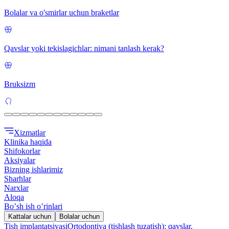
Bolalar va o'smirlar uchun braketlar
Qavslar yoki tekislagichlar: nimani tanlash kerak?
Bruksizm
Xizmatlar
Klinika haqida
Shifokorlar
Aksiyalar
Bizning ishlarimiz
Sharhlar
Narxlar
Aloqa
Boʼsh ish oʼrinlari
Kattalar uchun
Bolalar uchun
Tish implantatsiyasi
Ortodontiya (tishlash tuzatish): qavslar,