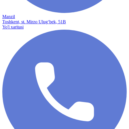
Manzil
Toshkent, st. Mirzo Ulug‘bek, 51B
Yo'l xaritasi