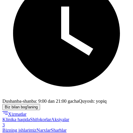
Dushanba-shanba: 9:00 dan 21:00 gacha
Quyosh: yopiq
Biz bilan bog'laning
Xizmatlar
Klinika haqida
Shifokorlar
Aksiyalar
3
Bizning ishlarimiz
Narxlar
Sharhlar