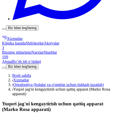
Biz bilan bog'laning
Xizmatlar
Klinika haqida
Shifokorlar
Aksiyalar
3
Bizning ishlarimiz
Narxlar
Sharhlar
109
Aloqa
Boʼsh ish oʼrinlari
Biz bilan bog'laning
Bosh sahifa
Xizmatlar
Ortodontiya (bolalar va o'smirlar uchun tishlash tuzatish)
Yuqori jag'ni kengaytirish uchun qattiq apparat (Marko Rosa
apparati)
Yuqori jag'ni kengaytirish uchun qattiq apparat
(Marko Rosa apparati)