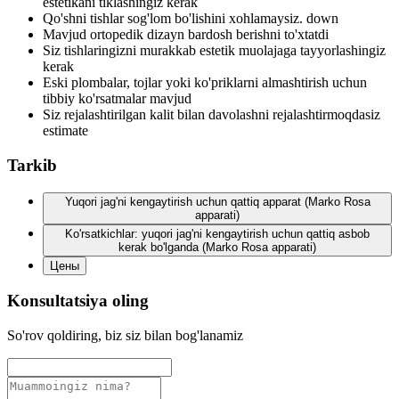
estetikani tiklashingiz kerak
Qo'shni tishlar sog'lom bo'lishini xohlamaysiz. down
Mavjud ortopedik dizayn bardosh berishni to'xtatdi
Siz tishlaringizni murakkab estetik muolajaga tayyorlashingiz
kerak
Eski plombalar, tojlar yoki ko'priklarni almashtirish uchun
tibbiy ko'rsatmalar mavjud
Siz rejalashtirilgan kalit bilan davolashni rejalashtirmoqdasiz
estimate
Tarkib
Yuqori jag'ni kengaytirish uchun qattiq apparat (Marko Rosa
apparati)
Ko'rsatkichlar: yuqori jag'ni kengaytirish uchun qattiq asbob
kerak bo'lganda (Marko Rosa apparati)
Цены
Konsultatsiya oling
So'rov qoldiring, biz siz bilan bog'lanamiz