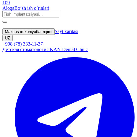
109
Aloqa
Boʼsh ish oʼrinlari
Sayt xaritasi
Maxsus imkoniyatlar rejimi
UZ
+998 (78) 333-11-37
Детская стоматология KAN Dental Clinic