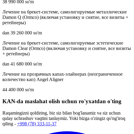
38 990 000 so'm
Лечение на брекет-системе, самолигируемые металлические
Damon Q (Ormco) (включая установку и снятие, все визиты +
ретейнеры)
dan 39 260 000 so'm
Лечение на брекет-системе, самолигируемые эстетические
Damon Clear (Ormco) (включая установку и снятие, все визиты
+ ретейнеры)
dan 41 680 000 so'm
Лечение на прозрачных капах-элайнерах (неограниченное
количество кап) Angel Aligner
44 400 000 so'm
KAN-da maslahat olish uchun ro'yxatdan o'ting
Raqamingizni qoldiring, biz siz bilan bog'lanamiz va siz uchun
qulay uchrashuv vaqtini tanlaymiz. Yoki bizga o'zingiz qo'ng'iroq
qiling -
+998 (78) 333-11-37