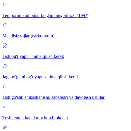
Temporomandibular bo'g'imning artrozi (TMJ)
Metallsiz tojlar (tsirkonyum)
Tish og'riyapti - nima qilish kerak
Jag' bo'g'imi og'riyapti - nima qilish kerak
Tish go'shti shikastlanishi: sabablari va davolash usullari
Toshkentda kattalar uchun braketlar