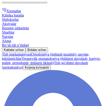
Xizmatlar
Klinika haqida
Shifokorlar
Aksiyalar
Bizning ishlarimiz
Sharhlar
Narxlar
Aloqa
Boʼsh ish oʼrinlari
Kattalar uchun
Bolalar uchun
Tish implantatsiyasi
Ortodontiya (tishlash tuzatish): qavslar,
tekislagichlar
Terapevtik stomatologiya (tishlarni davolash, kariyes,
pulpit, periodontit, tishlarni tiklash)
Tish go'shtini davolash
(periodontiya)
Ko'proq ko'rsatish