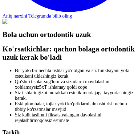
Aniq narxini Telegramda bilib oling
Bola uchun ortodontik uzuk
Ko'rsatkichlar: qachon bolaga ortodontik
uzuk kerak bo'ladi
Bir yoki bir nechta tishlar yo'qolgan va siz funktsiyani yoki
estetikani tiklashingiz kerak
Qo'shni tishlar sog'lom va siz ularni maydalashni
xohlamaysiz5xT ishlamay qoldi cope
Siz tishlaringizni murakkab estetik muolajaga tayyorlashingiz
kerak.
Eski plombalar, tojlar yoki ko'priklarni almashtirish uchun
tibbiy ko'rsatmalar mavjud
Siz kalit taslimni fiksatsiyalangan davolashni
rejalashtirmoqdasiz estimate
Tarkib