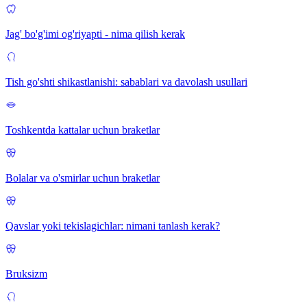
Jag' bo'g'imi og'riyapti - nima qilish kerak
Tish go'shti shikastlanishi: sabablari va davolash usullari
Toshkentda kattalar uchun braketlar
Bolalar va o'smirlar uchun braketlar
Qavslar yoki tekislagichlar: nimani tanlash kerak?
Bruksizm