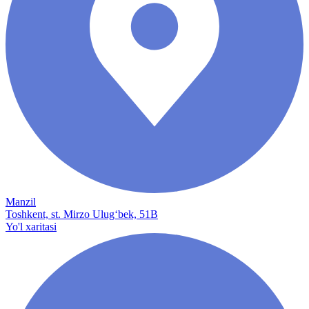
Manzil
Toshkent, st. Mirzo Ulug‘bek, 51B
Yo'l xaritasi