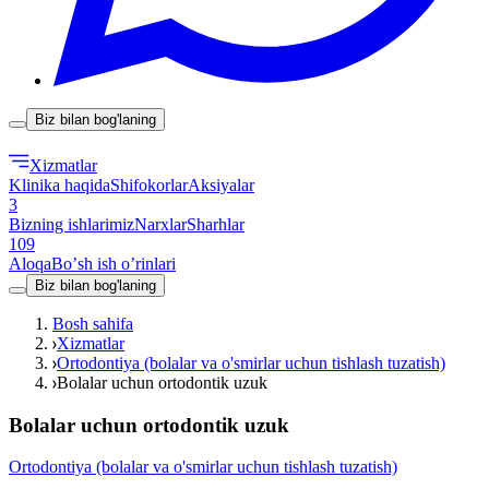
Biz bilan bog'laning
Xizmatlar
Klinika haqida
Shifokorlar
Aksiyalar
3
Bizning ishlarimiz
Narxlar
Sharhlar
109
Aloqa
Boʼsh ish oʼrinlari
Biz bilan bog'laning
Bosh sahifa
Xizmatlar
Ortodontiya (bolalar va o'smirlar uchun tishlash tuzatish)
Bolalar uchun ortodontik uzuk
Bolalar uchun ortodontik uzuk
Ortodontiya (bolalar va o'smirlar uchun tishlash tuzatish)