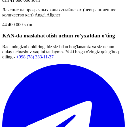
dan 41 680 000 so'm
Лечение на прозрачных капах-элайнерах (неограниченное
количество кап) Angel Aligner
44 400 000 so'm
KAN-da maslahat olish uchun ro'yxatdan o'ting
Raqamingizni qoldiring, biz siz bilan bog'lanamiz va siz uchun
qulay uchrashuv vaqtini tanlaymiz. Yoki bizga o'zingiz qo'ng'iroq
qiling -
+998 (78) 333-11-37