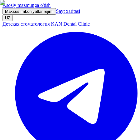
Asosiy mazmunga o'tish
Sayt xaritasi
Maxsus imkoniyatlar rejimi
UZ
Детская стоматология KAN Dental Clinic