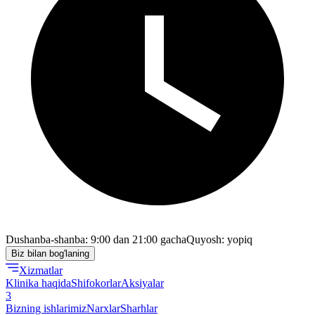
Dushanba-shanba: 9:00 dan 21:00 gacha
Quyosh: yopiq
Biz bilan bog'laning
Xizmatlar
Klinika haqida
Shifokorlar
Aksiyalar
3
Bizning ishlarimiz
Narxlar
Sharhlar