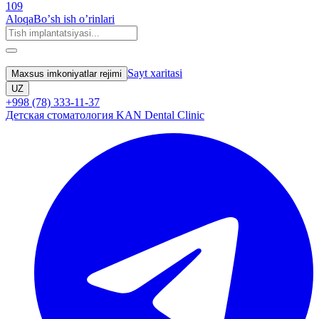
109
Aloqa
Boʼsh ish oʼrinlari
Sayt xaritasi
Maxsus imkoniyatlar rejimi
UZ
+998 (78) 333-11-37
Детская стоматология KAN Dental Clinic