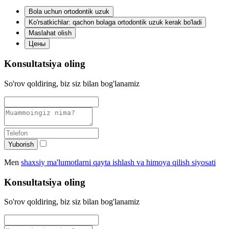
Bola uchun ortodontik uzuk
Ko'rsatkichlar: qachon bolaga ortodontik uzuk kerak bo'ladi
Maslahat olish
Цены
Konsultatsiya oling
So'rov qoldiring, biz siz bilan bog'lanamiz
Yuborish
Men
shaxsiy ma'lumotlarni qayta ishlash va himoya qilish siyosati
Konsultatsiya oling
So'rov qoldiring, biz siz bilan bog'lanamiz