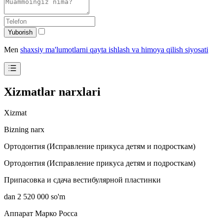
Yuborish
Men
shaxsiy ma'lumotlarni qayta ishlash va himoya qilish siyosati
Xizmatlar narxlari
Xizmat
Bizning narx
Ортодонтия (Исправление прикуса детям и подросткам)
Ортодонтия (Исправление прикуса детям и подросткам)
Припасовка и сдача вестибулярной пластинки
dan 2 520 000 so'm
Аппарат Марко Росса