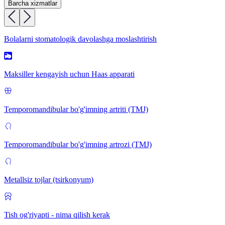
Barcha xizmatlar
Bolalarni stomatologik davolashga moslashtirish
Maksiller kengayish uchun Haas apparati
Temporomandibular bo'g'imning artriti (TMJ)
Temporomandibular bo'g'imning artrozi (TMJ)
Metallsiz tojlar (tsirkonyum)
Tish og'riyapti - nima qilish kerak