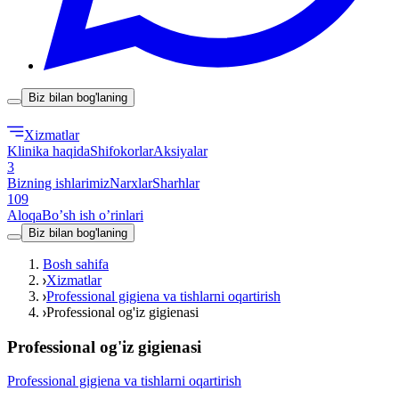
Biz bilan bog'laning
Xizmatlar
Klinika haqida
Shifokorlar
Aksiyalar
3
Bizning ishlarimiz
Narxlar
Sharhlar
109
Aloqa
Boʼsh ish oʼrinlari
Biz bilan bog'laning
Bosh sahifa
Xizmatlar
Professional gigiena va tishlarni oqartirish
Professional og'iz gigienasi
Professional og'iz gigienasi
Professional gigiena va tishlarni oqartirish