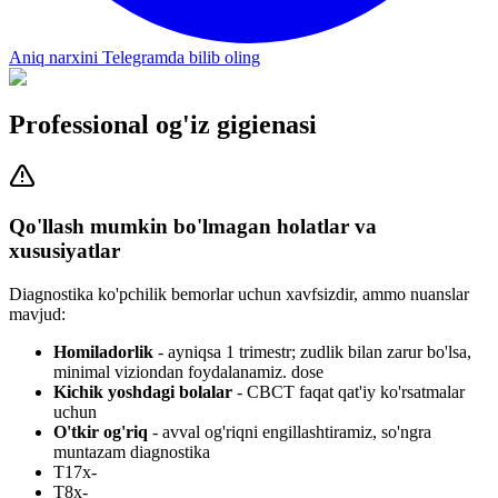
Aniq narxini Telegramda bilib oling
Professional og'iz gigienasi
Qo'llash mumkin bo'lmagan holatlar va
xususiyatlar
Diagnostika ko'pchilik bemorlar uchun xavfsizdir, ammo nuanslar
mavjud:
Homiladorlik
- ayniqsa 1 trimestr; zudlik bilan zarur bo'lsa,
minimal viziondan foydalanamiz. dose
Kichik yoshdagi bolalar
- CBCT faqat qat'iy ko'rsatmalar
uchun
O'tkir og'riq
- avval og'riqni engillashtiramiz, so'ngra
muntazam diagnostika
T17x-
T8x-