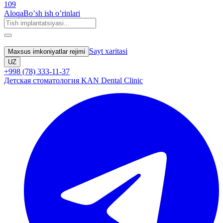
109
Aloqa
Boʼsh ish oʼrinlari
Sayt xaritasi
Maxsus imkoniyatlar rejimi
UZ
+998 (78) 333-11-37
Детская стоматология KAN Dental Clinic