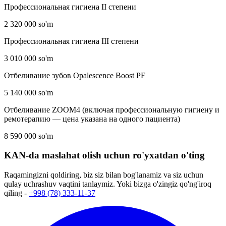
Профессиональная гигиена II степени
2 320 000 so'm
Профессиональная гигиена III степени
3 010 000 so'm
Отбеливание зубов Opalescence Boost PF
5 140 000 so'm
Отбеливание ZOOM4 (включая профессиональную гигиену и
ремотерапию — цена указана на одного пациента)
8 590 000 so'm
KAN-da maslahat olish uchun ro'yxatdan o'ting
Raqamingizni qoldiring, biz siz bilan bog'lanamiz va siz uchun
qulay uchrashuv vaqtini tanlaymiz. Yoki bizga o'zingiz qo'ng'iroq
qiling -
+998 (78) 333-11-37