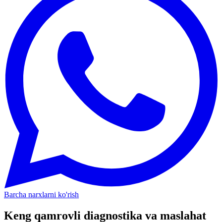
Barcha narxlarni ko'rish
Keng qamrovli diagnostika va maslahat