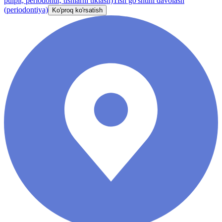
pulpit, periodontit, tishlarni tiklash)
Tish go'shtini davolash
(periodontiya)
Ko'proq ko'rsatish