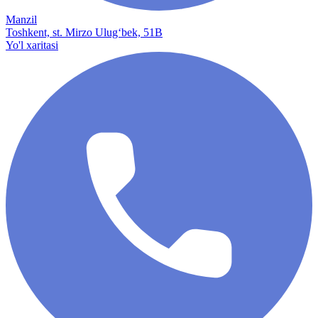
Manzil
Toshkent, st. Mirzo Ulug‘bek, 51B
Yo'l xaritasi