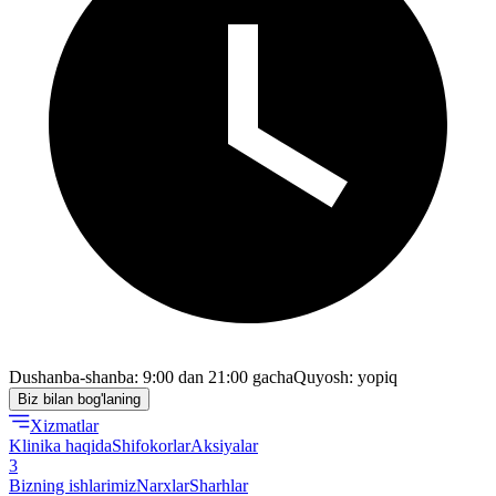
Dushanba-shanba: 9:00 dan 21:00 gacha
Quyosh: yopiq
Biz bilan bog'laning
Xizmatlar
Klinika haqida
Shifokorlar
Aksiyalar
3
Bizning ishlarimiz
Narxlar
Sharhlar