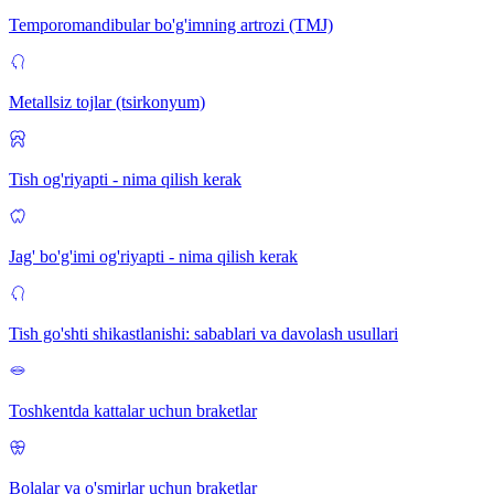
Temporomandibular bo'g'imning artrozi (TMJ)
Metallsiz tojlar (tsirkonyum)
Tish og'riyapti - nima qilish kerak
Jag' bo'g'imi og'riyapti - nima qilish kerak
Tish go'shti shikastlanishi: sabablari va davolash usullari
Toshkentda kattalar uchun braketlar
Bolalar va o'smirlar uchun braketlar