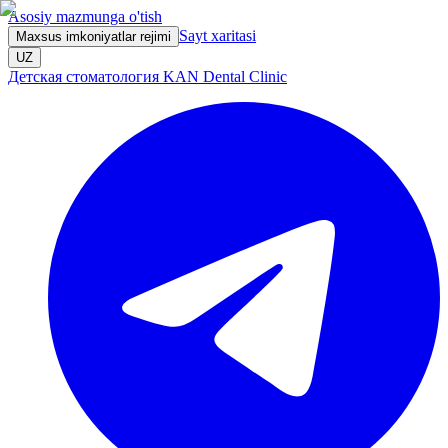
Asosiy mazmunga o'tish
Sayt xaritasi
Maxsus imkoniyatlar rejimi
UZ
Детская стоматология KAN Dental Clinic