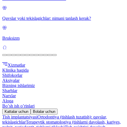
Qavslar yoki tekislagichlar: nimani tanlash kerak?
Bruksizm
Xizmatlar
Klinika haqida
Shifokorlar
Aksiyalar
Bizning ishlarimiz
Sharhlar
Narxlar
Aloqa
Boʼsh ish oʼrinlari
Kattalar uchun
Bolalar uchun
Tish implantatsiyasi
Ortodontiya (tishlash tuzatish): qavslar,
tekislagichlar
Terapevtik stomatologiya (tishlarni davolash, kariyes,