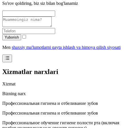
So'rov qoldiring, biz siz bilan bog'lanamiz
Yuborish
Men
shaxsiy ma'lumotlarni qayta ishlash va himoya qilish siyosati
Xizmatlar narxlari
Xizmat
Bizning narx
Профессиональная гигиена и отбеливание зубов
Профессиональная гигиена и отбеливание зубов
Профессиональное обучение гигиене полости рта (включая
подбор индивидуальных средств гигиены)