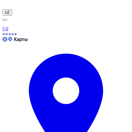
UZ
5,0