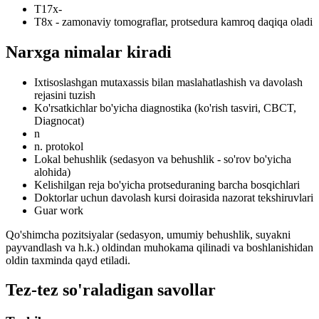
T17x-
T8x - zamonaviy tomograflar, protsedura kamroq daqiqa oladi
Narxga nimalar kiradi
Ixtisoslashgan mutaxassis bilan maslahatlashish va davolash
rejasini tuzish
Ko'rsatkichlar bo'yicha diagnostika (ko'rish tasviri, CBCT,
Diagnocat)
n
n. protokol
Lokal behushlik (sedasyon va behushlik - so'rov bo'yicha
alohida)
Kelishilgan reja bo'yicha protseduraning barcha bosqichlari
Doktorlar uchun davolash kursi doirasida nazorat tekshiruvlari
Guar work
Qo'shimcha pozitsiyalar (sedasyon, umumiy behushlik, suyakni
payvandlash va h.k.) oldindan muhokama qilinadi va boshlanishidan
oldin taxminda qayd etiladi.
Tez-tez so'raladigan savollar