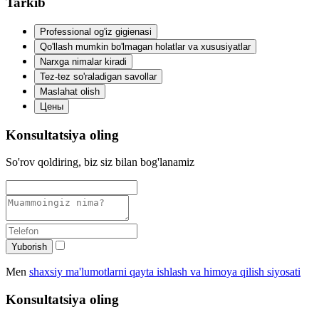
Tarkib
Professional og'iz gigienasi
Qo'llash mumkin bo'lmagan holatlar va xususiyatlar
Narxga nimalar kiradi
Tez-tez so'raladigan savollar
Maslahat olish
Цены
Konsultatsiya oling
So'rov qoldiring, biz siz bilan bog'lanamiz
Yuborish
Men
shaxsiy ma'lumotlarni qayta ishlash va himoya qilish siyosati
Konsultatsiya oling