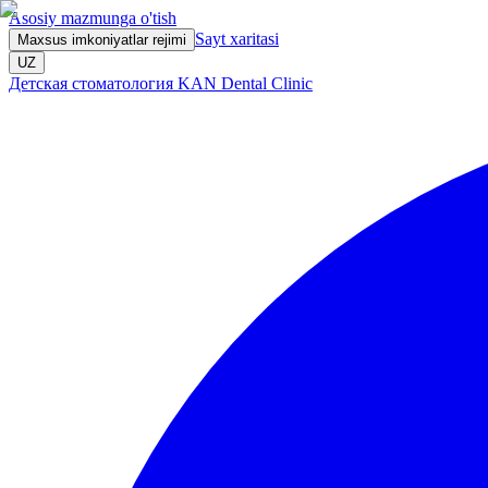
Asosiy mazmunga o'tish
Sayt xaritasi
Maxsus imkoniyatlar rejimi
UZ
Детская стоматология KAN Dental Clinic