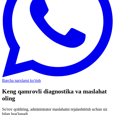
Barcha narxlarni ko'rish
Keng qamrovli diagnostika va maslahat
oling
So'rov qoldiring, administrator maslahatni rejalashtirish uchun siz
bilan bog'lanadi