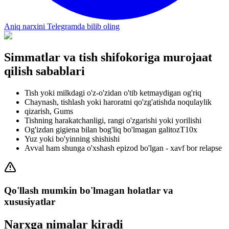
Aniq narxini Telegramda bilib oling
Simmatlar va tish shifokoriga murojaat
qilish sabablari
Tish yoki milkdagi o'z-o'zidan o'tib ketmaydigan og'riq
Chaynash, tishlash yoki haroratni qo'zg'atishda noqulaylik
qizarish, Gums
Tishning harakatchanligi, rangi o'zgarishi yoki yorilishi
Og'izdan gigiena bilan bog'liq bo'lmagan galitozT10x
Yuz yoki bo'yinning shishishi
Avval ham shunga o'xshash epizod bo'lgan - xavf bor relapse
Qo'llash mumkin bo'lmagan holatlar va
xususiyatlar
Narxga nimalar kiradi