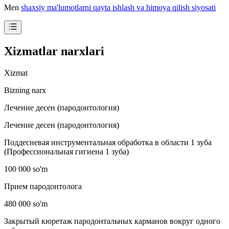
Men
shaxsiy ma'lumotlarni qayta ishlash va himoya qilish siyosati
Xizmatlar narxlari
Xizmat
Bizning narx
Лечение десен (пародонтология)
Лечение десен (пародонтология)
Поддесневая инструментальная обработка в области 1 зуба
(Профессиональная гигиена 1 зуба)
100 000 so'm
Прием пародонтолога
480 000 so'm
Закрытый кюретаж пародонтальных карманов вокруг одного