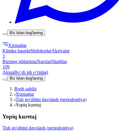
Biz bilan bog'laning
Xizmatlar
Klinika haqida
Shifokorlar
Aksiyalar
3
Bizning ishlarimiz
Narxlar
Sharhlar
109
Aloqa
Boʼsh ish oʼrinlari
Biz bilan bog'laning
Bosh sahifa
Xizmatlar
Tish go'shtini davolash (periodontiya)
Yopiq kuretaj
Yopiq kuretaj
Tish go'shtini davolash (periodontiya)