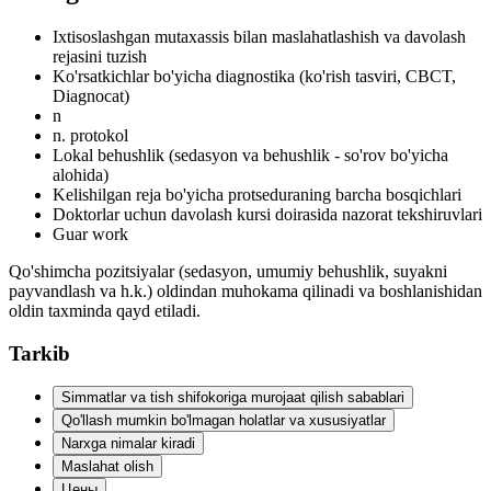
Ixtisoslashgan mutaxassis bilan maslahatlashish va davolash
rejasini tuzish
Ko'rsatkichlar bo'yicha diagnostika (ko'rish tasviri, CBCT,
Diagnocat)
n
n. protokol
Lokal behushlik (sedasyon va behushlik - so'rov bo'yicha
alohida)
Kelishilgan reja bo'yicha protseduraning barcha bosqichlari
Doktorlar uchun davolash kursi doirasida nazorat tekshiruvlari
Guar work
Qo'shimcha pozitsiyalar (sedasyon, umumiy behushlik, suyakni
payvandlash va h.k.) oldindan muhokama qilinadi va boshlanishidan
oldin taxminda qayd etiladi.
Tarkib
Simmatlar va tish shifokoriga murojaat qilish sabablari
Qo'llash mumkin bo'lmagan holatlar va xususiyatlar
Narxga nimalar kiradi
Maslahat olish
Цены