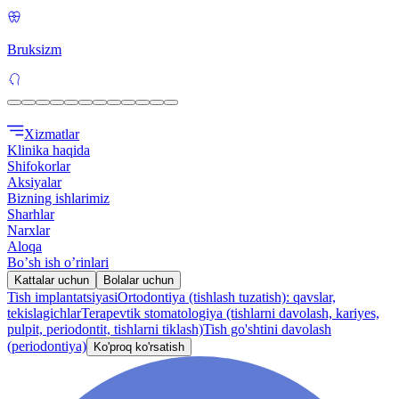
Bruksizm
Xizmatlar
Klinika haqida
Shifokorlar
Aksiyalar
Bizning ishlarimiz
Sharhlar
Narxlar
Aloqa
Boʼsh ish oʼrinlari
Kattalar uchun
Bolalar uchun
Tish implantatsiyasi
Ortodontiya (tishlash tuzatish): qavslar,
tekislagichlar
Terapevtik stomatologiya (tishlarni davolash, kariyes,
pulpit, periodontit, tishlarni tiklash)
Tish go'shtini davolash
(periodontiya)
Ko'proq ko'rsatish