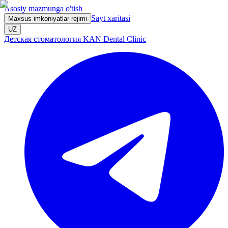
Asosiy mazmunga o'tish
Sayt xaritasi
Maxsus imkoniyatlar rejimi
UZ
Детская стоматология KAN Dental Clinic