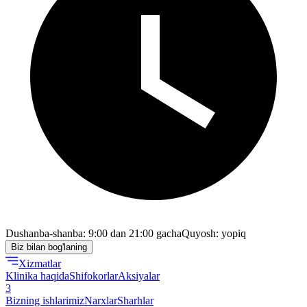
Dushanba-shanba: 9:00 dan 21:00 gacha
Quyosh: yopiq
Biz bilan bog'laning
Xizmatlar
Klinika haqida
Shifokorlar
Aksiyalar
3
Bizning ishlarimiz
Narxlar
Sharhlar