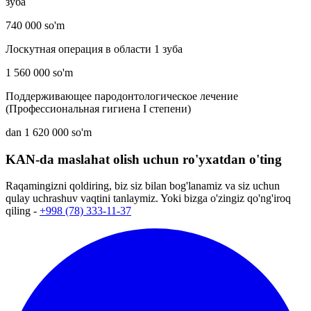
зуба
740 000 so'm
Лоскутная операция в области 1 зуба
1 560 000 so'm
Поддерживающее пародонтологическое лечение
(Профессиональная гигиена I степени)
dan 1 620 000 so'm
KAN-da maslahat olish uchun ro'yxatdan o'ting
Raqamingizni qoldiring, biz siz bilan bog'lanamiz va siz uchun
qulay uchrashuv vaqtini tanlaymiz. Yoki bizga o'zingiz qo'ng'iroq
qiling -
+998 (78) 333-11-37