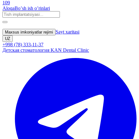
109
Aloqa
Boʼsh ish oʼrinlari
Sayt xaritasi
Maxsus imkoniyatlar rejimi
UZ
+998 (78) 333-11-37
Детская стоматология KAN Dental Clinic