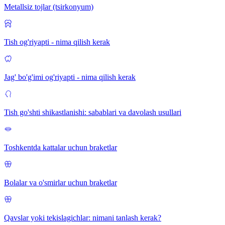
Metallsiz tojlar (tsirkonyum)
Tish og'riyapti - nima qilish kerak
Jag' bo'g'imi og'riyapti - nima qilish kerak
Tish go'shti shikastlanishi: sabablari va davolash usullari
Toshkentda kattalar uchun braketlar
Bolalar va o'smirlar uchun braketlar
Qavslar yoki tekislagichlar: nimani tanlash kerak?