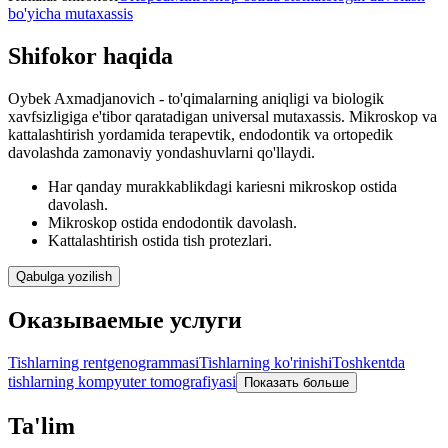
bo'yicha mutaxassis
Shifokor haqida
Oybek Axmadjanovich - to'qimalarning aniqligi va biologik
xavfsizligiga e'tibor qaratadigan universal mutaxassis. Mikroskop va
kattalashtirish yordamida terapevtik, endodontik va ortopedik
davolashda zamonaviy yondashuvlarni qo'llaydi.
Har qanday murakkablikdagi kariesni mikroskop ostida
davolash.
Mikroskop ostida endodontik davolash.
Kattalashtirish ostida tish protezlari.
Qabulga yozilish
Оказываемые услуги
Tishlarning rentgenogrammasi
Tishlarning ko'rinishi
Toshkentda
tishlarning kompyuter tomografiyasi
Показать больше
Ta'lim