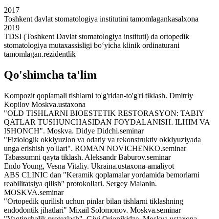
2017
Toshkent davlat stomatologiya institutini tamomlagan
kasalxona
2019
TDSI (Toshkent Davlat stomatologiya instituti) da ortopedik
stomatologiya mutaxassisligi bo‘yicha klinik ordinaturani
tamomlagan.
rezidentlik
Qo'shimcha ta'lim
Kompozit qoplamali tishlarni to'g'ridan-to'g'ri tiklash. Dmitriy
Kopilov Moskva.
ustaxona
"OLD TISHLARNI BIOESTETIK RESTORASYON: TABIY
QATLAR TUSHUNCHASIDAN FOYDALANISH. ILHIM VA
ISHONCH". Moskva. Didye Didchi.
seminar
"Fiziologik okklyuzion va odatiy va rekonstruktiv okklyuziyada
unga erishish yo'llari". ROMAN NOVICHENKO.
seminar
Tabassumni qayta tiklash. Aleksandr Baburov.
seminar
Endo Young, Vesna Vitaliy. Ukraina.
ustaxona-amaliyot
ABS CLINIC dan "Keramik qoplamalar yordamida bemorlarni
reabilitatsiya qilish" protokollari. Sergey Malanin.
MOSKVA.
seminar
"Ortopedik qurilish uchun pinlar bilan tishlarni tiklashning
endodontik jihatlari" Mixail Solomonov. Moskva.
seminar
"Vaqtinchalik protezlash". Givi Orjonikidze. Moskva.
ustaxona-