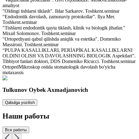
amaliyot
"Oldingi tishlarni tiklash". Ildar Sarkarov. Toshkent.
seminar
“Endodontik davolash, zamonaviy protokollar”. Ilya Mer.
Toshkent.
seminar
"Tishlarni endodontik qayta tiklash, klinik va biologik jihatlar."
Mixail Solomonov. Toshkent.
seminar
"Ortopediyani qabul qilishda aniqlik va estetika". Domeniko
Massironi. Toshkent.
seminar
“PULPA KASALLIKLARI, PERİAPİKAL KASALLIKLARNI
OLDINI OLISH VA DAVOLASHNING BIOLOGIK Aspektlari”.
Tibbiyot fanlari doktori, DDS Domeniko Ricucci. Toshkent.
seminar
Ortoped
Mikroskop ostida stomatologik davolash bo'yicha
mutaxassis
Tulkunov Oybek Axmadjanovich
Qabulga yozilish
Наши работы
Все работы