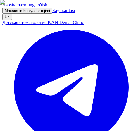
Asosiy mazmunga o'tish
Sayt xaritasi
Maxsus imkoniyatlar rejimi
UZ
Детская стоматология KAN Dental Clinic