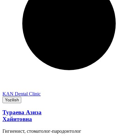
KAN Dental Clinic
Yozilish
Тураева Азиза
Хайитовна
Гигиенист, стоматолог-пародонтолог