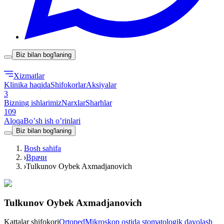
Biz bilan bog'laning
Xizmatlar
Klinika haqida
Shifokorlar
Aksiyalar
3
Bizning ishlarimiz
Narxlar
Sharhlar
109
Aloqa
Boʼsh ish oʼrinlari
Biz bilan bog'laning
Bosh sahifa
Врачи
Tulkunov Oybek Axmadjanovich
Tulkunov Oybek Axmadjanovich
Kattalar shifokori
Ortoped
Mikroskop ostida stomatologik davolash