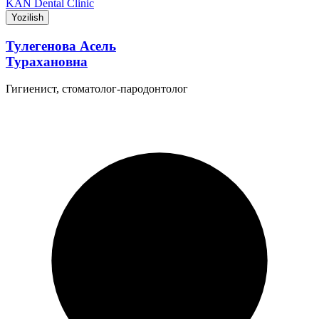
KAN Dental Clinic
Yozilish
Тулегенова Асель
Турахановна
Гигиенист, стоматолог-пародонтолог