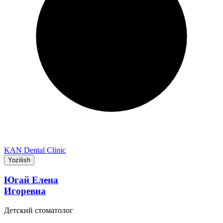
KAN Dental Clinic
Yozilish
Югай Елена
Игоревна
Детский стоматолог