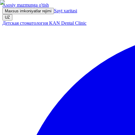
Asosiy mazmunga o'tish
Sayt xaritasi
Maxsus imkoniyatlar rejimi
UZ
Детская стоматология KAN Dental Clinic