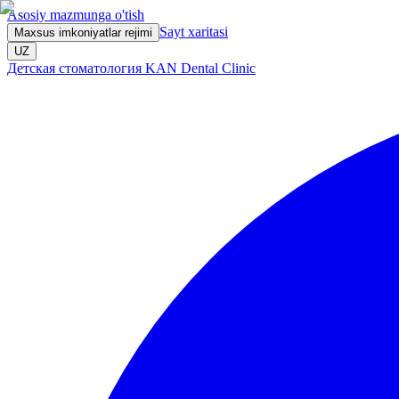
Asosiy mazmunga o'tish
Sayt xaritasi
Maxsus imkoniyatlar rejimi
UZ
Детская стоматология KAN Dental Clinic