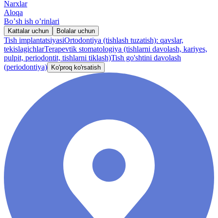
Narxlar
Aloqa
Boʼsh ish oʼrinlari
Kattalar uchun
Bolalar uchun
Tish implantatsiyasi
Ortodontiya (tishlash tuzatish): qavslar,
tekislagichlar
Terapevtik stomatologiya (tishlarni davolash, kariyes,
pulpit, periodontit, tishlarni tiklash)
Tish go'shtini davolash
(periodontiya)
Ko'proq ko'rsatish