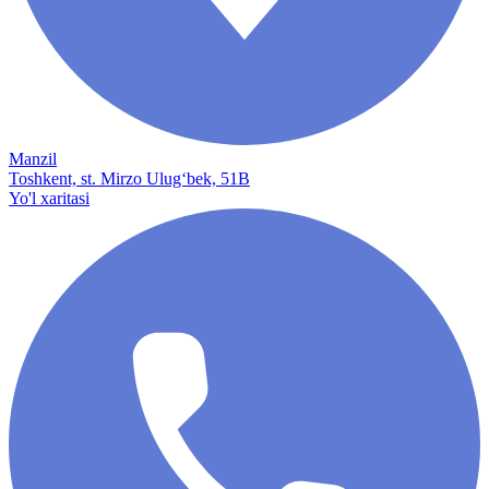
Manzil
Toshkent, st. Mirzo Ulug‘bek, 51B
Yo'l xaritasi