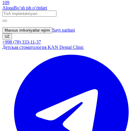
109
Aloqa
Boʼsh ish oʼrinlari
Sayt xaritasi
Maxsus imkoniyatlar rejimi
UZ
+998 (78) 333-11-37
Детская стоматология KAN Dental Clinic