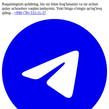
Raqamingizni qoldiring, biz siz bilan bog'lanamiz va siz uchun
qulay uchrashuv vaqtini tanlaymiz. Yoki bizga o'zingiz qo'ng'iroq
qiling -
+998 (78) 333-11-37