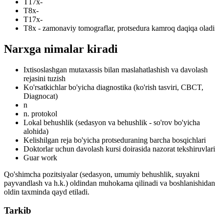
T17x-
T8x-
T17x-
T8x - zamonaviy tomograflar, protsedura kamroq daqiqa oladi
Narxga nimalar kiradi
Ixtisoslashgan mutaxassis bilan maslahatlashish va davolash
rejasini tuzish
Ko'rsatkichlar bo'yicha diagnostika (ko'rish tasviri, CBCT,
Diagnocat)
n
n. protokol
Lokal behushlik (sedasyon va behushlik - so'rov bo'yicha
alohida)
Kelishilgan reja bo'yicha protseduraning barcha bosqichlari
Doktorlar uchun davolash kursi doirasida nazorat tekshiruvlari
Guar work
Qo'shimcha pozitsiyalar (sedasyon, umumiy behushlik, suyakni
payvandlash va h.k.) oldindan muhokama qilinadi va boshlanishidan
oldin taxminda qayd etiladi.
Tarkib