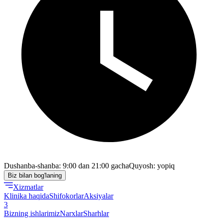
Dushanba-shanba: 9:00 dan 21:00 gacha
Quyosh: yopiq
Biz bilan bog'laning
Xizmatlar
Klinika haqida
Shifokorlar
Aksiyalar
3
Bizning ishlarimiz
Narxlar
Sharhlar