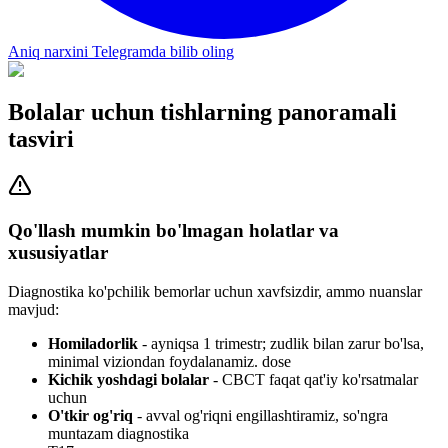
Aniq narxini Telegramda bilib oling
Bolalar uchun tishlarning panoramali
tasviri
Qo'llash mumkin bo'lmagan holatlar va
xususiyatlar
Diagnostika ko'pchilik bemorlar uchun xavfsizdir, ammo nuanslar
mavjud:
Homiladorlik
- ayniqsa 1 trimestr; zudlik bilan zarur bo'lsa,
minimal viziondan foydalanamiz. dose
Kichik yoshdagi bolalar
- CBCT faqat qat'iy ko'rsatmalar
uchun
O'tkir og'riq
- avval og'riqni engillashtiramiz, so'ngra
muntazam diagnostika