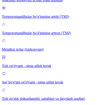
Maksiller kengayish uchun Haas apparati
Temporomandibular bo'g'imning artriti (TMJ)
Temporomandibular bo'g'imning artrozi (TMJ)
Metallsiz tojlar (tsirkonyum)
Tish og'riyapti - nima qilish kerak
Jag' bo'g'imi og'riyapti - nima qilish kerak
Tish go'shti shikastlanishi: sabablari va davolash usullari