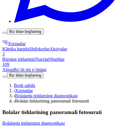
Biz bilan bog'laning
Xizmatlar
Klinika haqida
Shifokorlar
Aksiyalar
3
Bizning ishlarimiz
Narxlar
Sharhlar
109
Aloqa
Boʼsh ish oʼrinlari
Biz bilan bog'laning
Bosh sahifa
Xizmatlar
Bolalarda tishlarning diagnostikasi
Bolalar tishlarining panoramali fotosurati
Bolalar tishlarining panoramali fotosurati
Bolalarda tishlarning diagnostikasi