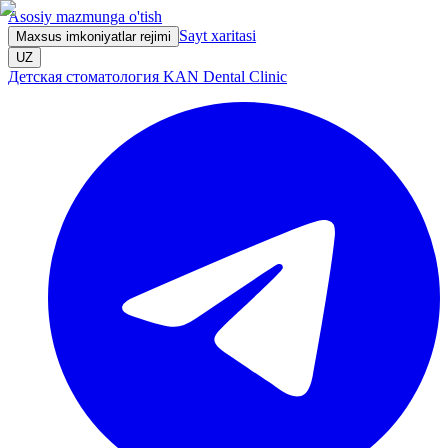
Asosiy mazmunga o'tish
Sayt xaritasi
Maxsus imkoniyatlar rejimi
UZ
Детская стоматология KAN Dental Clinic