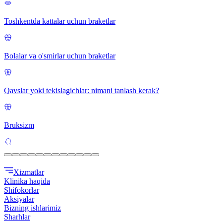
Toshkentda kattalar uchun braketlar
Bolalar va o'smirlar uchun braketlar
Qavslar yoki tekislagichlar: nimani tanlash kerak?
Bruksizm
Xizmatlar
Klinika haqida
Shifokorlar
Aksiyalar
Bizning ishlarimiz
Sharhlar