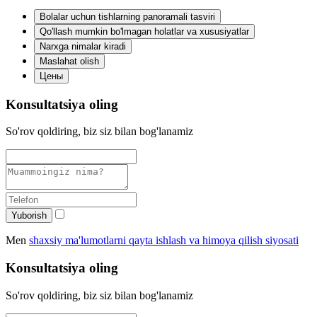
Bolalar uchun tishlarning panoramali tasviri
Qo'llash mumkin bo'lmagan holatlar va xususiyatlar
Narxga nimalar kiradi
Maslahat olish
Цены
Konsultatsiya oling
So'rov qoldiring, biz siz bilan bog'lanamiz
Yuborish
Men
shaxsiy ma'lumotlarni qayta ishlash va himoya qilish siyosati
Konsultatsiya oling
So'rov qoldiring, biz siz bilan bog'lanamiz