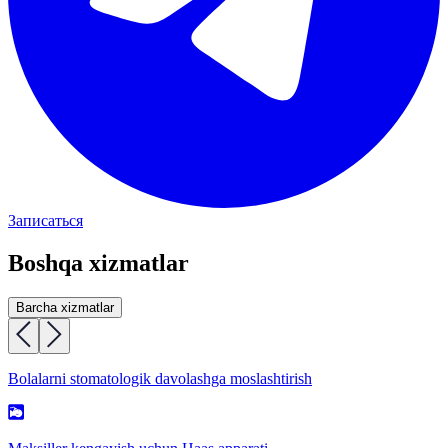
Записаться
Boshqa xizmatlar
Barcha xizmatlar
Bolalarni stomatologik davolashga moslashtirish