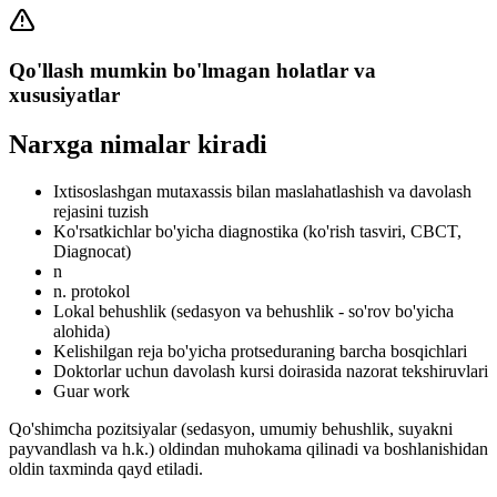
Qo'llash mumkin bo'lmagan holatlar va
xususiyatlar
Narxga nimalar kiradi
Ixtisoslashgan mutaxassis bilan maslahatlashish va davolash
rejasini tuzish
Ko'rsatkichlar bo'yicha diagnostika (ko'rish tasviri, CBCT,
Diagnocat)
n
n. protokol
Lokal behushlik (sedasyon va behushlik - so'rov bo'yicha
alohida)
Kelishilgan reja bo'yicha protseduraning barcha bosqichlari
Doktorlar uchun davolash kursi doirasida nazorat tekshiruvlari
Guar work
Qo'shimcha pozitsiyalar (sedasyon, umumiy behushlik, suyakni
payvandlash va h.k.) oldindan muhokama qilinadi va boshlanishidan
oldin taxminda qayd etiladi.