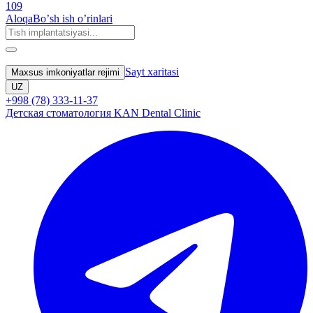
109
Aloqa
Boʼsh ish oʼrinlari
Sayt xaritasi
Maxsus imkoniyatlar rejimi
UZ
+998 (78) 333-11-37
Детская стоматология KAN Dental Clinic