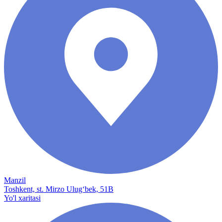
Manzil
Toshkent, st. Mirzo Ulug‘bek, 51B
Yo'l xaritasi