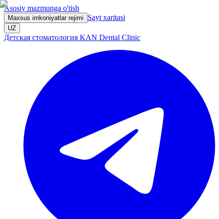
Asosiy mazmunga o'tish
Sayt xaritasi
Maxsus imkoniyatlar rejimi
UZ
Детская стоматология KAN Dental Clinic