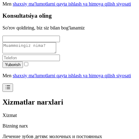
Men
shaxsiy ma'lumotlarni qayta ishlash va himoya qilish siyosati
Konsultatsiya oling
So'rov qoldiring, biz siz bilan bog'lanamiz
Yuborish
Men
shaxsiy ma'lumotlarni qayta ishlash va himoya qilish siyosati
Xizmatlar narxlari
Xizmat
Bizning narx
Лечение зубов детям: молочных и постоянных