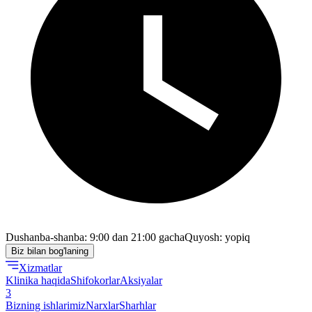
Dushanba-shanba: 9:00 dan 21:00 gacha
Quyosh: yopiq
Biz bilan bog'laning
Xizmatlar
Klinika haqida
Shifokorlar
Aksiyalar
3
Bizning ishlarimiz
Narxlar
Sharhlar