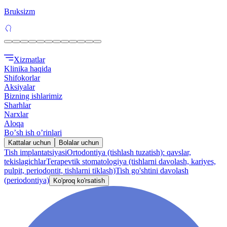
Bruksizm
Xizmatlar
Klinika haqida
Shifokorlar
Aksiyalar
Bizning ishlarimiz
Sharhlar
Narxlar
Aloqa
Boʼsh ish oʼrinlari
Kattalar uchun
Bolalar uchun
Tish implantatsiyasi
Ortodontiya (tishlash tuzatish): qavslar,
tekislagichlar
Terapevtik stomatologiya (tishlarni davolash, kariyes,
pulpit, periodontit, tishlarni tiklash)
Tish go'shtini davolash
(periodontiya)
Ko'proq ko'rsatish