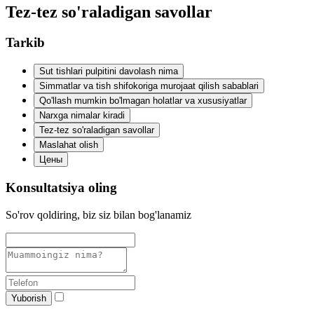
Tez-tez so'raladigan savollar
Tarkib
Sut tishlari pulpitini davolash nima
Simmatlar va tish shifokoriga murojaat qilish sabablari
Qo'llash mumkin bo'lmagan holatlar va xususiyatlar
Narxga nimalar kiradi
Tez-tez so'raladigan savollar
Maslahat olish
Цены
Konsultatsiya oling
So'rov qoldiring, biz siz bilan bog'lanamiz
Yuborish