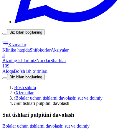
Biz bilan bog'laning
Xizmatlar
Klinika haqida
Shifokorlar
Aksiyalar
3
Bizning ishlarimiz
Narxlar
Sharhlar
109
Aloqa
Boʼsh ish oʼrinlari
Biz bilan bog'laning
Bosh sahifa
Xizmatlar
Bolalar uchun tishlarni davolash: sut va doimiy
Sut tishlari pulpitini davolash
Sut tishlari pulpitini davolash
Bolalar uchun tishlarni davolash: sut va doimiy