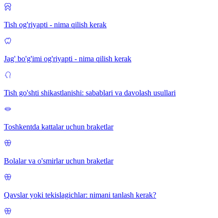
Tish og'riyapti - nima qilish kerak
Jag' bo'g'imi og'riyapti - nima qilish kerak
Tish go'shti shikastlanishi: sabablari va davolash usullari
Toshkentda kattalar uchun braketlar
Bolalar va o'smirlar uchun braketlar
Qavslar yoki tekislagichlar: nimani tanlash kerak?