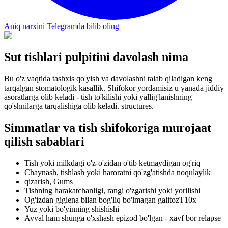
Aniq narxini Telegramda bilib oling
Sut tishlari pulpitini davolash nima
Bu o'z vaqtida tashxis qo'yish va davolashni talab qiladigan keng
tarqalgan stomatologik kasallik. Shifokor yordamisiz u yanada jiddiy
asoratlarga olib keladi - tish to'kilishi yoki yallig'lanishning
qo'shnilarga tarqalishiga olib keladi. structures.
Simmatlar va tish shifokoriga murojaat
qilish sabablari
Tish yoki milkdagi o'z-o'zidan o'tib ketmaydigan og'riq
Chaynash, tishlash yoki haroratni qo'zg'atishda noqulaylik
qizarish, Gums
Tishning harakatchanligi, rangi o'zgarishi yoki yorilishi
Og'izdan gigiena bilan bog'liq bo'lmagan galitozT10x
Yuz yoki bo'yinning shishishi
Avval ham shunga o'xshash epizod bo'lgan - xavf bor relapse