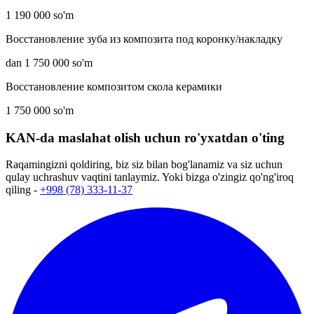
1 190 000 so'm
Восстановление зуба из композита под коронку/накладку
dan 1 750 000 so'm
Восстановление композитом скола керамики
1 750 000 so'm
KAN-da maslahat olish uchun ro'yxatdan o'ting
Raqamingizni qoldiring, biz siz bilan bog'lanamiz va siz uchun
qulay uchrashuv vaqtini tanlaymiz. Yoki bizga o'zingiz qo'ng'iroq
qiling -
+998 (78) 333-11-37