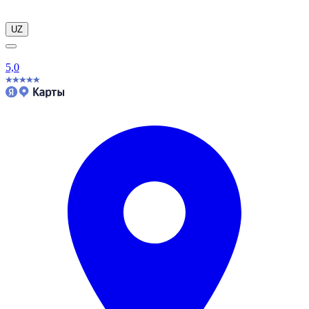
UZ
5,0