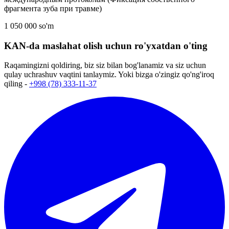
фрагмента зуба при травме)
1 050 000 so'm
KAN-da maslahat olish uchun ro'yxatdan o'ting
Raqamingizni qoldiring, biz siz bilan bog'lanamiz va siz uchun
qulay uchrashuv vaqtini tanlaymiz. Yoki bizga o'zingiz qo'ng'iroq
qiling -
+998 (78) 333-11-37