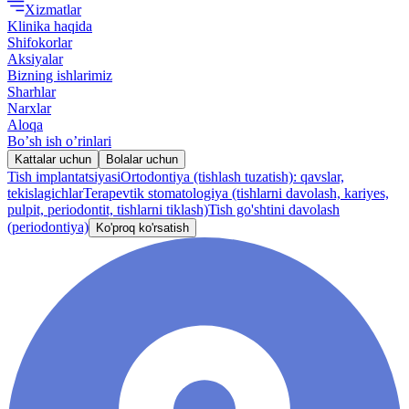
Xizmatlar
Klinika haqida
Shifokorlar
Aksiyalar
Bizning ishlarimiz
Sharhlar
Narxlar
Aloqa
Boʼsh ish oʼrinlari
Kattalar uchun
Bolalar uchun
Tish implantatsiyasi
Ortodontiya (tishlash tuzatish): qavslar,
tekislagichlar
Terapevtik stomatologiya (tishlarni davolash, kariyes,
pulpit, periodontit, tishlarni tiklash)
Tish go'shtini davolash
(periodontiya)
Ko'proq ko'rsatish