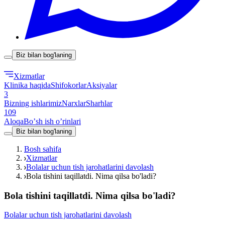
Biz bilan bog'laning
Xizmatlar
Klinika haqida
Shifokorlar
Aksiyalar
3
Bizning ishlarimiz
Narxlar
Sharhlar
109
Aloqa
Boʼsh ish oʼrinlari
Biz bilan bog'laning
Bosh sahifa
Xizmatlar
Bolalar uchun tish jarohatlarini davolash
Bola tishini taqillatdi. Nima qilsa bo'ladi?
Bola tishini taqillatdi. Nima qilsa bo'ladi?
Bolalar uchun tish jarohatlarini davolash