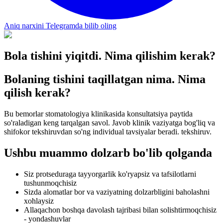
Aniq narxini Telegramda bilib oling
Bola tishini yiqitdi. Nima qilishim kerak?
Bolaning tishini taqillatgan nima. Nima
qilish kerak?
Bu bemorlar stomatologiya klinikasida konsultatsiya paytida
so'raladigan keng tarqalgan savol. Javob klinik vaziyatga bog'liq va
shifokor tekshiruvdan so'ng individual tavsiyalar beradi. tekshiruv.
Ushbu muammo dolzarb bo'lib qolganda
Siz protseduraga tayyorgarlik ko'ryapsiz va tafsilotlarni
tushunmoqchisiz
Sizda alomatlar bor va vaziyatning dolzarbligini baholashni
xohlaysiz
Allaqachon boshqa davolash tajribasi bilan solishtirmoqchisiz
- yondashuvlar