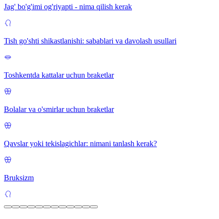
Jag' bo'g'imi og'riyapti - nima qilish kerak
Tish go'shti shikastlanishi: sabablari va davolash usullari
Toshkentda kattalar uchun braketlar
Bolalar va o'smirlar uchun braketlar
Qavslar yoki tekislagichlar: nimani tanlash kerak?
Bruksizm