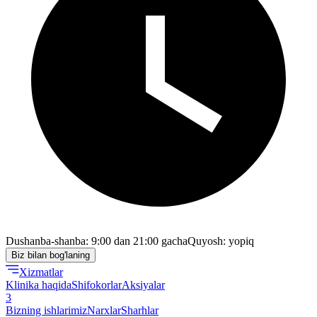
Dushanba-shanba: 9:00 dan 21:00 gacha
Quyosh: yopiq
Biz bilan bog'laning
Xizmatlar
Klinika haqida
Shifokorlar
Aksiyalar
3
Bizning ishlarimiz
Narxlar
Sharhlar