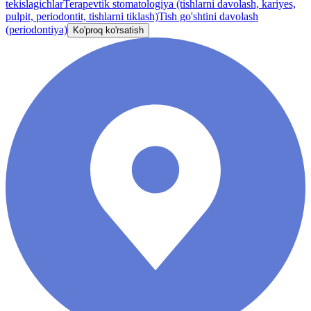
tekislagichlar
Terapevtik stomatologiya (tishlarni davolash, kariyes,
pulpit, periodontit, tishlarni tiklash)
Tish go'shtini davolash
(periodontiya)
Ko'proq ko'rsatish