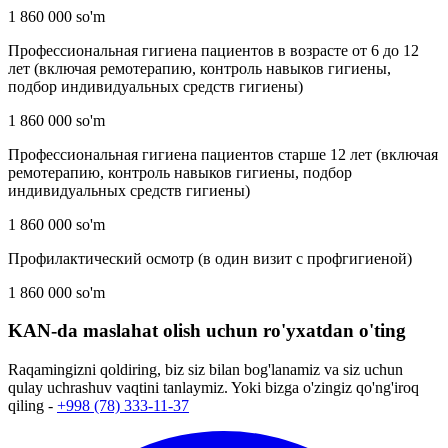
1 860 000 so'm
Профессиональная гигиена пациентов в возрасте от 6 до 12
лет (включая ремотерапию, контроль навыков гигиены,
подбор индивидуальных средств гигиены)
1 860 000 so'm
Профессиональная гигиена пациентов старше 12 лет (включая
ремотерапию, контроль навыков гигиены, подбор
индивидуальных средств гигиены)
1 860 000 so'm
Профилактический осмотр (в один визит с профгигиеной)
1 860 000 so'm
KAN-da maslahat olish uchun ro'yxatdan o'ting
Raqamingizni qoldiring, biz siz bilan bog'lanamiz va siz uchun
qulay uchrashuv vaqtini tanlaymiz. Yoki bizga o'zingiz qo'ng'iroq
qiling -
+998 (78) 333-11-37