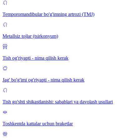
Temporomandibular bo'g'imning artrozi (TMJ)
Metallsiz tojlar (tsirkonyum)
Tish og'riyapti - nima qilish kerak
Jag' bo'g'imi og'riyapti - nima qilish kerak
Tish go'shti shikastlanishi: sabablari va davolash usullari
Toshkentda kattalar uchun braketlar