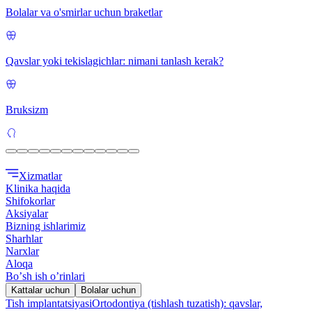
Bolalar va o'smirlar uchun braketlar
Qavslar yoki tekislagichlar: nimani tanlash kerak?
Bruksizm
Xizmatlar
Klinika haqida
Shifokorlar
Aksiyalar
Bizning ishlarimiz
Sharhlar
Narxlar
Aloqa
Boʼsh ish oʼrinlari
Kattalar uchun
Bolalar uchun
Tish implantatsiyasi
Ortodontiya (tishlash tuzatish): qavslar,