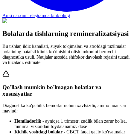
Aniq narxini Telegramda bilib oling
Bolalarda tishlarning remineralizatsiyasi
Bu tishlar, ildiz kanallari, suyak to'qimalari va atrofdagi tuzilmalar
holatining batafsil klinik ko'rinishini olish imkonini beruvchi
diagnostika usuli. Natijalar asosida shifokor davolash rejasini tuzadi
va tuzatadi. estimate.
Qo'llash mumkin bo'lmagan holatlar va
xususiyatlar
Diagnostika ko'pchilik bemorlar uchun xavfsizdir, ammo nuanslar
mavjud:
Homiladorlik
- ayniqsa 1 trimestr; zudlik bilan zarur bo'lsa,
minimal viziondan foydalanamiz. dose
Kichik yoshdagi bolalar
- CBCT faqat qat'iy ko'rsatmalar