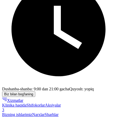
Dushanba-shanba: 9:00 dan 21:00 gacha
Quyosh: yopiq
Biz bilan bog'laning
Xizmatlar
Klinika haqida
Shifokorlar
Aksiyalar
3
Bizning ishlarimiz
Narxlar
Sharhlar