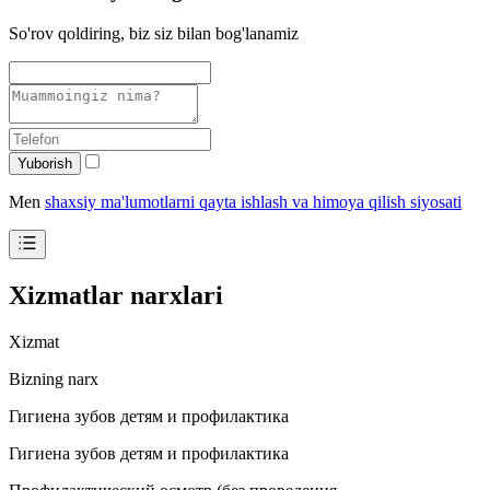
So'rov qoldiring, biz siz bilan bog'lanamiz
Yuborish
Men
shaxsiy ma'lumotlarni qayta ishlash va himoya qilish siyosati
Xizmatlar narxlari
Xizmat
Bizning narx
Гигиена зубов детям и профилактика
Гигиена зубов детям и профилактика