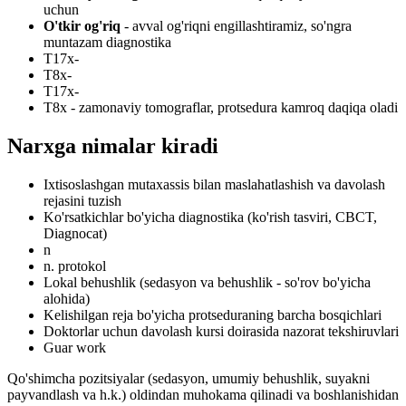
uchun
O'tkir og'riq
- avval og'riqni engillashtiramiz, so'ngra
muntazam diagnostika
T17x-
T8x-
T17x-
T8x - zamonaviy tomograflar, protsedura kamroq daqiqa oladi
Narxga nimalar kiradi
Ixtisoslashgan mutaxassis bilan maslahatlashish va davolash
rejasini tuzish
Ko'rsatkichlar bo'yicha diagnostika (ko'rish tasviri, CBCT,
Diagnocat)
n
n. protokol
Lokal behushlik (sedasyon va behushlik - so'rov bo'yicha
alohida)
Kelishilgan reja bo'yicha protseduraning barcha bosqichlari
Doktorlar uchun davolash kursi doirasida nazorat tekshiruvlari
Guar work
Qo'shimcha pozitsiyalar (sedasyon, umumiy behushlik, suyakni
payvandlash va h.k.) oldindan muhokama qilinadi va boshlanishidan