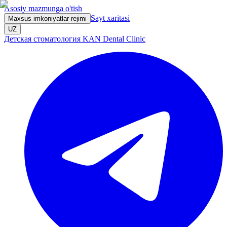
Asosiy mazmunga o'tish
Sayt xaritasi
Maxsus imkoniyatlar rejimi
UZ
Детская стоматология KAN Dental Clinic