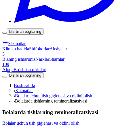
Biz bilan bog'laning
Xizmatlar
Klinika haqida
Shifokorlar
Aksiyalar
3
Bizning ishlarimiz
Narxlar
Sharhlar
109
Aloqa
Boʼsh ish oʼrinlari
Biz bilan bog'laning
Bosh sahifa
Xizmatlar
Bolalar uchun tish gigienasi va oldini olish
Bolalarda tishlarning remineralizatsiyasi
Bolalarda tishlarning remineralizatsiyasi
Bolalar uchun tish gigienasi va oldini olish