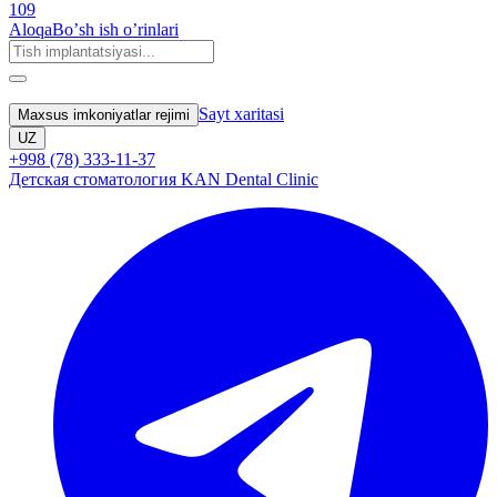
109
Aloqa
Boʼsh ish oʼrinlari
Sayt xaritasi
Maxsus imkoniyatlar rejimi
UZ
+998 (78) 333-11-37
Детская стоматология KAN Dental Clinic