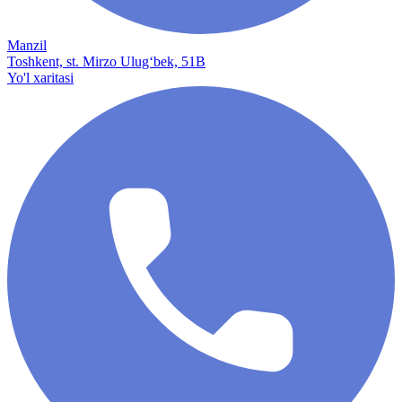
Manzil
Toshkent, st. Mirzo Ulug‘bek, 51B
Yo'l xaritasi