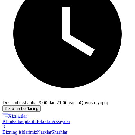
Dushanba-shanba: 9:00 dan 21:00 gacha
Quyosh: yopiq
Biz bilan bog'laning
Xizmatlar
Klinika haqida
Shifokorlar
Aksiyalar
3
Bizning ishlarimiz
Narxlar
Sharhlar