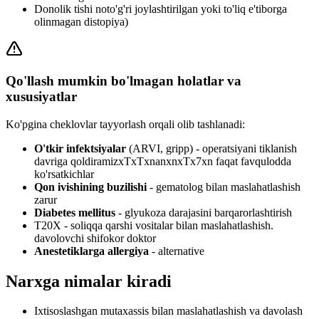
Donolik tishi noto'g'ri joylashtirilgan yoki to'liq e'tiborga
olinmagan distopiya)
Qo'llash mumkin bo'lmagan holatlar va
xususiyatlar
Ko'pgina cheklovlar tayyorlash orqali olib tashlanadi:
O'tkir infektsiyalar
(ARVI, gripp) - operatsiyani tiklanish
davriga qoldiramizxTxTxnanxnxTx7xn faqat favqulodda
ko'rsatkichlar
Qon ivishining buzilishi
- gematolog bilan maslahatlashish
zarur
Diabetes mellitus
- glyukoza darajasini barqarorlashtirish
T20X - soliqqa qarshi vositalar bilan maslahatlashish.
davolovchi shifokor doktor
Anestetiklarga allergiya
- alternative
Narxga nimalar kiradi
Ixtisoslashgan mutaxassis bilan maslahatlashish va davolash