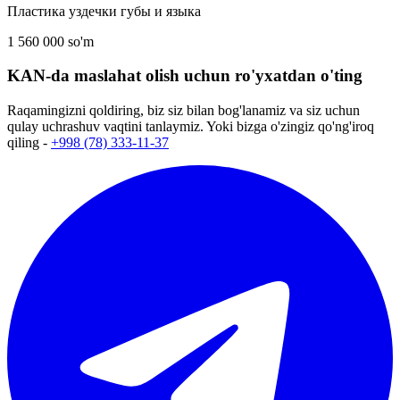
Пластика уздечки губы и языка
1 560 000 so'm
KAN-da maslahat olish uchun ro'yxatdan o'ting
Raqamingizni qoldiring, biz siz bilan bog'lanamiz va siz uchun
qulay uchrashuv vaqtini tanlaymiz. Yoki bizga o'zingiz qo'ng'iroq
qiling -
+998 (78) 333-11-37