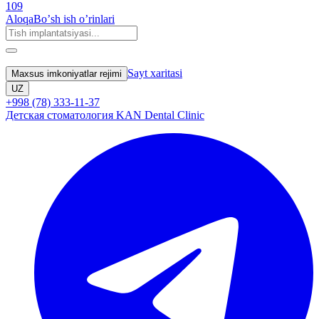
109
Aloqa
Boʼsh ish oʼrinlari
Sayt xaritasi
Maxsus imkoniyatlar rejimi
UZ
+998 (78) 333-11-37
Детская стоматология KAN Dental Clinic