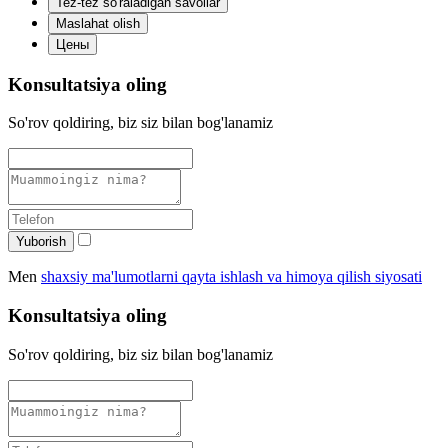
Tez-tez so'raladigan savollar
Maslahat olish
Цены
Konsultatsiya oling
So'rov qoldiring, biz siz bilan bog'lanamiz
Yuborish
Men
shaxsiy ma'lumotlarni qayta ishlash va himoya qilish siyosati
Konsultatsiya oling
So'rov qoldiring, biz siz bilan bog'lanamiz