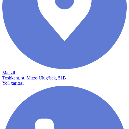
Manzil
Toshkent, st. Mirzo Ulug‘bek, 51B
Yo'l xaritasi