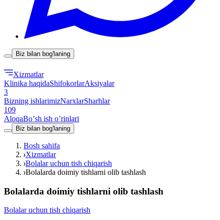
Biz bilan bog'laning
Xizmatlar
Klinika haqida
Shifokorlar
Aksiyalar
3
Bizning ishlarimiz
Narxlar
Sharhlar
109
Aloqa
Boʼsh ish oʼrinlari
Biz bilan bog'laning
Bosh sahifa
Xizmatlar
Bolalar uchun tish chiqarish
Bolalarda doimiy tishlarni olib tashlash
Bolalarda doimiy tishlarni olib tashlash
Bolalar uchun tish chiqarish