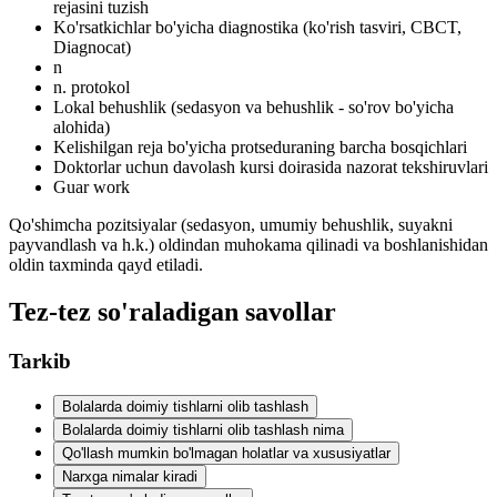
rejasini tuzish
Ko'rsatkichlar bo'yicha diagnostika (ko'rish tasviri, CBCT,
Diagnocat)
n
n. protokol
Lokal behushlik (sedasyon va behushlik - so'rov bo'yicha
alohida)
Kelishilgan reja bo'yicha protseduraning barcha bosqichlari
Doktorlar uchun davolash kursi doirasida nazorat tekshiruvlari
Guar work
Qo'shimcha pozitsiyalar (sedasyon, umumiy behushlik, suyakni
payvandlash va h.k.) oldindan muhokama qilinadi va boshlanishidan
oldin taxminda qayd etiladi.
Tez-tez so'raladigan savollar
Tarkib
Bolalarda doimiy tishlarni olib tashlash
Bolalarda doimiy tishlarni olib tashlash nima
Qo'llash mumkin bo'lmagan holatlar va xususiyatlar
Narxga nimalar kiradi