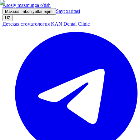
Asosiy mazmunga o'tish
Sayt xaritasi
Maxsus imkoniyatlar rejimi
UZ
Детская стоматология KAN Dental Clinic