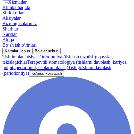
Xizmatlar
Klinika haqida
Shifokorlar
Aksiyalar
Bizning ishlarimiz
Sharhlar
Narxlar
Aloqa
Boʼsh ish oʼrinlari
Kattalar uchun
Bolalar uchun
Tish implantatsiyasi
Ortodontiya (tishlash tuzatish): qavslar,
tekislagichlar
Terapevtik stomatologiya (tishlarni davolash, kariyes,
pulpit, periodontit, tishlarni tiklash)
Tish go'shtini davolash
(periodontiya)
Ko'proq ko'rsatish