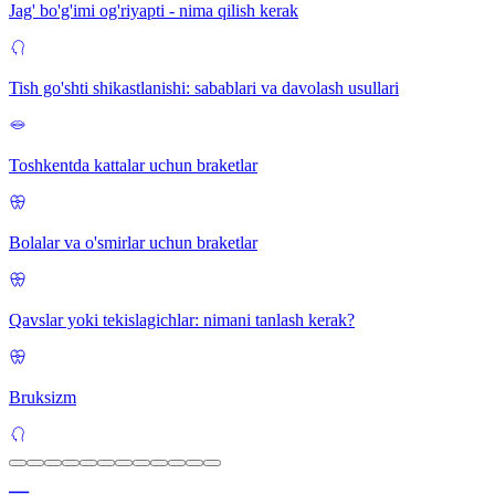
Jag' bo'g'imi og'riyapti - nima qilish kerak
Tish go'shti shikastlanishi: sabablari va davolash usullari
Toshkentda kattalar uchun braketlar
Bolalar va o'smirlar uchun braketlar
Qavslar yoki tekislagichlar: nimani tanlash kerak?
Bruksizm