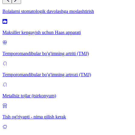
Bolalarni stomatologik davolashga moslashtirish
Maksiller kengayish uchun Haas apparati
Temporomandibular bo'g'imning artriti (TMJ)
Temporomandibular bo'g'imning artrozi (TMJ)
Metallsiz tojlar (tsirkonyum)
Tish og'riyapti - nima qilish kerak