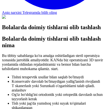
Aniq narxini Telegramda bilib oling
Bolalarda doimiy tishlarni olib tashlash
Bolalarda doimiy tishlarni olib tashlash
nima
Bu tibbiy sabablarga ko'ra amalga oshiriladigan steril operatsiya
xonasida jarrohlik amaliyotidir. KANda biz operatsiyani 3D tasvir
yordamida oldindan rejalashtiramiz va bemor bilan barcha
tafsilotlarni muhokama qilamiz. start.
Tishni terapevtik usullar bilan saqlab bo'lmaydi
Konservativ davolab bo'lmaydigan yallig'lanish rivojlandi
T skanerlash yoki Surunkali o'zgarishlarni talab qiladi.
aralashuv
Og'iz bo'shlig'ini ortodontik yoki ortopedik davolash uchun
tayyorlash kerak
Tish yoki jag'da yumshoq yoki suyak to'qimalari
shikastlangan