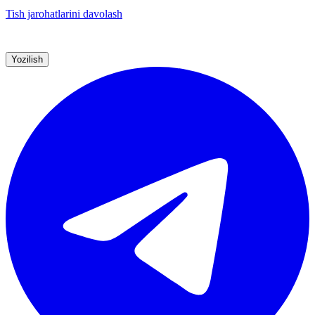
Tish jarohatlarini davolash
Yozilish