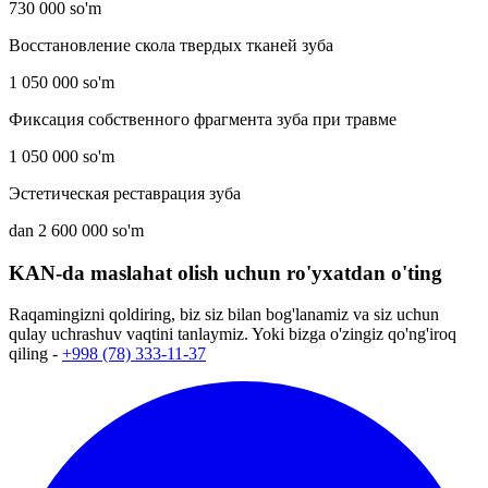
730 000 so'm
Восстановление скола твердых тканей зуба
1 050 000 so'm
Фиксация собственного фрагмента зуба при травме
1 050 000 so'm
Эстетическая реставрация зуба
dan 2 600 000 so'm
KAN-da maslahat olish uchun ro'yxatdan o'ting
Raqamingizni qoldiring, biz siz bilan bog'lanamiz va siz uchun
qulay uchrashuv vaqtini tanlaymiz. Yoki bizga o'zingiz qo'ng'iroq
qiling -
+998 (78) 333-11-37