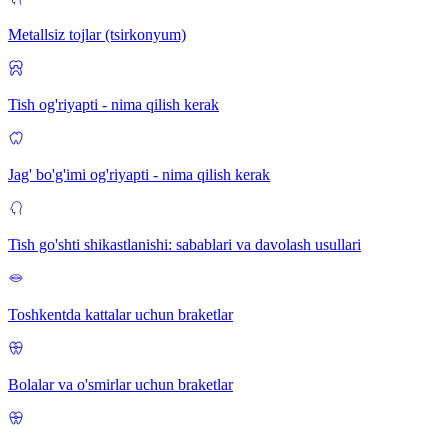
Metallsiz tojlar (tsirkonyum)
Tish og'riyapti - nima qilish kerak
Jag' bo'g'imi og'riyapti - nima qilish kerak
Tish go'shti shikastlanishi: sabablari va davolash usullari
Toshkentda kattalar uchun braketlar
Bolalar va o'smirlar uchun braketlar