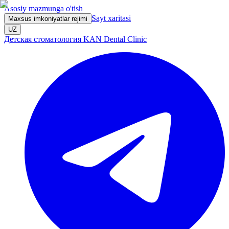
Asosiy mazmunga o'tish
Sayt xaritasi
Maxsus imkoniyatlar rejimi
UZ
Детская стоматология KAN Dental Clinic