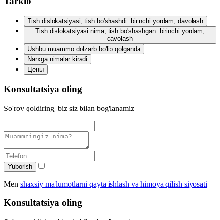
Tarkib
Tish dislokatsiyasi, tish bo'shashdi: birinchi yordam, davolash
Tish dislokatsiyasi nima, tish bo'shashgan: birinchi yordam,
davolash
Ushbu muammo dolzarb bo'lib qolganda
Narxga nimalar kiradi
Цены
Konsultatsiya oling
So'rov qoldiring, biz siz bilan bog'lanamiz
Yuborish
Men
shaxsiy ma'lumotlarni qayta ishlash va himoya qilish siyosati
Konsultatsiya oling