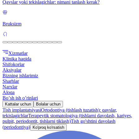
Qavslar yoki tekislagichlar: nimani tanlash kerak?
Bruksizm
Xizmatlar
Klinika haqida
Shifokorlar
Aksiyalar
Bizning ishlarimiz
Sharhlar
Narxlar
Aloqa
Boʼsh ish oʼrinlari
Kattalar uchun
Bolalar uchun
Tish implantatsiyasi
Ortodontiya (tishlash tuzatish): qavslar,
tekislagichlar
Terapevtik stomatologiya (tishlarni davolash, kariyes,
pulpit, periodontit, tishlarni tiklash)
Tish go'shtini davolash
(periodontiya)
Ko'proq ko'rsatish