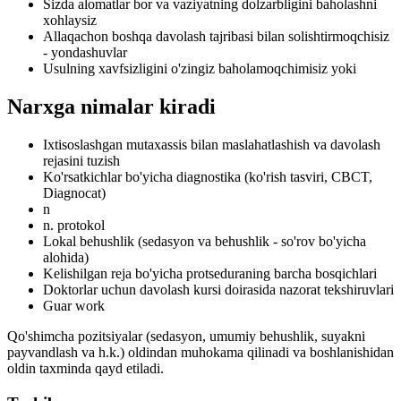
Sizda alomatlar bor va vaziyatning dolzarbligini baholashni
xohlaysiz
Allaqachon boshqa davolash tajribasi bilan solishtirmoqchisiz
- yondashuvlar
Usulning xavfsizligini o'zingiz baholamoqchimisiz yoki
Narxga nimalar kiradi
Ixtisoslashgan mutaxassis bilan maslahatlashish va davolash
rejasini tuzish
Ko'rsatkichlar bo'yicha diagnostika (ko'rish tasviri, CBCT,
Diagnocat)
n
n. protokol
Lokal behushlik (sedasyon va behushlik - so'rov bo'yicha
alohida)
Kelishilgan reja bo'yicha protseduraning barcha bosqichlari
Doktorlar uchun davolash kursi doirasida nazorat tekshiruvlari
Guar work
Qo'shimcha pozitsiyalar (sedasyon, umumiy behushlik, suyakni
payvandlash va h.k.) oldindan muhokama qilinadi va boshlanishidan
oldin taxminda qayd etiladi.