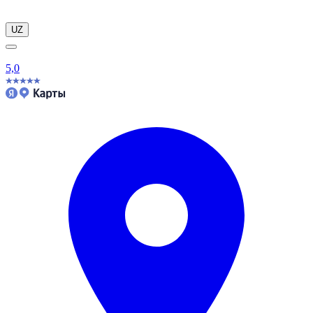
UZ
5,0