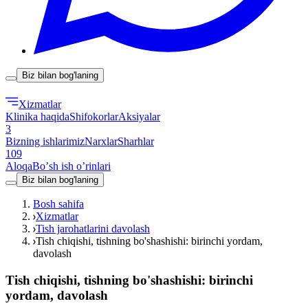
Biz bilan bog'laning
Xizmatlar
Klinika haqida
Shifokorlar
Aksiyalar
3
Bizning ishlarimiz
Narxlar
Sharhlar
109
Aloqa
Boʼsh ish oʼrinlari
Biz bilan bog'laning
Bosh sahifa
Xizmatlar
Tish jarohatlarini davolash
Tish chiqishi, tishning bo'shashishi: birinchi yordam,
davolash
Tish chiqishi, tishning bo'shashishi: birinchi
yordam, davolash