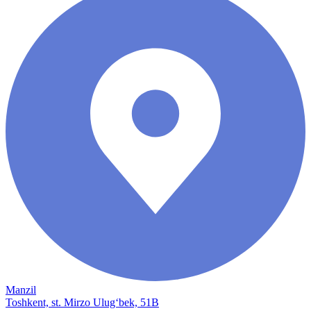
Manzil
Toshkent, st. Mirzo Ulug‘bek, 51B