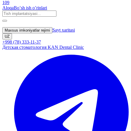
109
Aloqa
Boʼsh ish oʼrinlari
Sayt xaritasi
Maxsus imkoniyatlar rejimi
UZ
+998 (78) 333-11-37
Детская стоматология KAN Dental Clinic