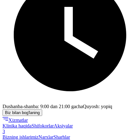
Dushanba-shanba: 9:00 dan 21:00 gacha
Quyosh: yopiq
Biz bilan bog'laning
Xizmatlar
Klinika haqida
Shifokorlar
Aksiyalar
3
Bizning ishlarimiz
Narxlar
Sharhlar