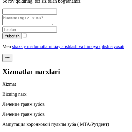
So'rov qoldiring, biz siz bilan bog'lanamiz
Yuborish
Men
shaxsiy ma'lumotlarni qayta ishlash va himoya qilish siyosati
Xizmatlar narxlari
Xizmat
Bizning narx
Лечение травм зубов
Лечение травм зубов
Ампутация коронковой пульпы зуба ( МТА/Рутдент)