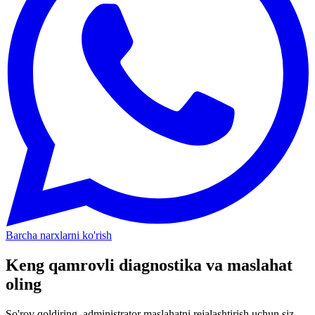
Barcha narxlarni ko'rish
Keng qamrovli diagnostika va maslahat
oling
So'rov qoldiring, administrator maslahatni rejalashtirish uchun siz