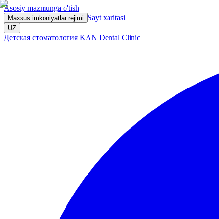
Asosiy mazmunga o'tish
Sayt xaritasi
Maxsus imkoniyatlar rejimi
UZ
Детская стоматология KAN Dental Clinic