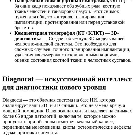
Панорамный снимок (ортопантомограмма, ОПТГ)
—
За один кадр показывает оба зубных ряда, костную
ткань челюстей и гайморовы пазухи. Этот снимок
нужен для общего контроля, планирования
имплантации, протезирования или перед установкой
брекетов.
Компьютерная томография (КТ / КЛКТ) — 3D-
диагностика
— Создает объемную 3D-модель вашей
челюстно-лицевой системы. Это необходимо для
сложных случаев: точного планирования имплантации,
удаления «восьмерок» с искривленными корнями,
оценки состояния костной ткани и челюстных суставов.
Diagnocat — искусственный интеллект
для диагностики нового уровня
Diagnocat — это облачная система на базе ИИ, которая
анализирует ваши 2D- и 3D-снимки. Это не замена врачу, а
мощный помощник. Diagnocat находит и выделяет на снимках
более 65 видов патологий, включая те, которые можно
пропустить при обычном осмотре: начальный кариес,
периапикальные изменения, кисты, остеолитические дефекты
и даже признаки синусита.