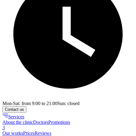
Mon-Sat: from 9:00 to 21:00
Sun: closed
Contact us
Services
About the clinic
Doctors
Promotions
3
Our works
Prices
Reviews