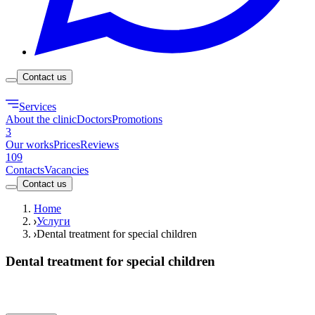
Contact us
Services
About the clinic
Doctors
Promotions
3
Our works
Prices
Reviews
109
Contacts
Vacancies
Contact us
Home
Услуги
Dental treatment for special children
Dental treatment for special children