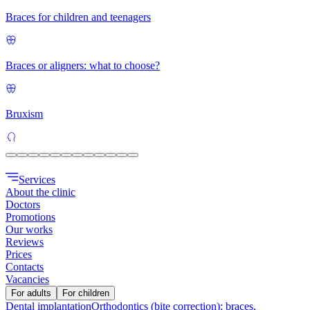
Braces for children and teenagers
Braces or aligners: what to choose?
Bruxism
Services
About the clinic
Doctors
Promotions
Our works
Reviews
Prices
Contacts
Vacancies
For adults
For children
Dental implantation
Orthodontics (bite correction): braces,