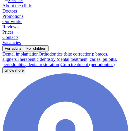
Services
About the clinic
Doctors
Promotions
Our works
Reviews
Prices
Contacts
Vacancies
For adults
For children
Dental implantation
Orthodontics (bite correction): braces,
aligners
Therapeutic dentistry (dental treatment, caries, pulpitis,
periodontitis, dental restoration)
Gum treatment (periodontics)
Show more