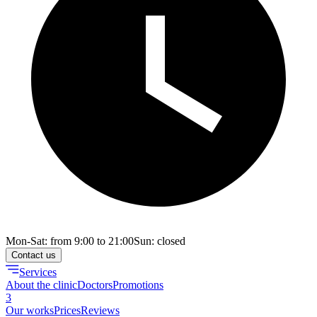
Mon-Sat: from 9:00 to 21:00
Sun: closed
Contact us
Services
About the clinic
Doctors
Promotions
3
Our works
Prices
Reviews