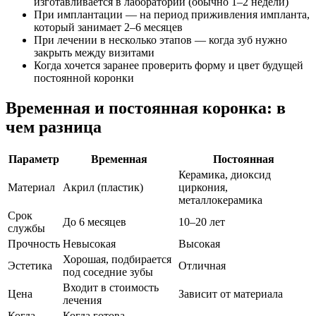
изготавливается в лаборатории (обычно 1–2 недели)
При имплантации — на период приживления импланта,
который занимает 2–6 месяцев
При лечении в несколько этапов — когда зуб нужно
закрыть между визитами
Когда хочется заранее проверить форму и цвет будущей
постоянной коронки
Временная и постоянная коронка: в
чем разница
Параметр
Временная
Постоянная
Керамика, диоксид
Материал
Акрил (пластик)
циркония,
металлокерамика
Срок
До 6 месяцев
10–20 лет
службы
Прочность
Невысокая
Высокая
Хорошая, подбирается
Эстетика
Отличная
под соседние зубы
Входит в стоимость
Цена
Зависит от материала
лечения
Когда
Когда готова