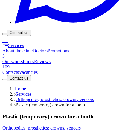
Contact us
Services
About the clinic
Doctors
Promotions
3
Our works
Prices
Reviews
109
Contacts
Vacancies
Contact us
Home
Services
Orthopedics, prosthetics: crowns, veneers
Plastic (temporary) crown for a tooth
Plastic (temporary) crown for a tooth
Orthopedics, prosthetics: crowns, veneers