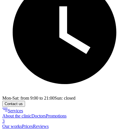
Mon-Sat: from 9:00 to 21:00
Sun: closed
Contact us
Services
About the clinic
Doctors
Promotions
3
Our works
Prices
Reviews