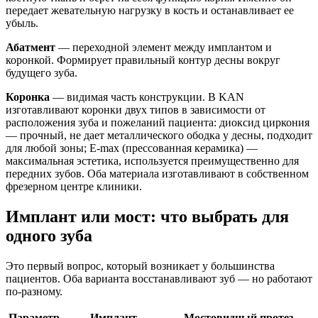
передает жевательную нагрузку в кость и останавливает ее
убыль.
Абатмент
— переходной элемент между имплантом и
коронкой. Формирует правильный контур десны вокруг
будущего зуба.
Коронка
— видимая часть конструкции. В KAN
изготавливают коронки двух типов в зависимости от
расположения зуба и пожеланий пациента: диоксид циркония
— прочный, не дает металлического ободка у десны, подходит
для любой зоны; E-max (прессованная керамика) —
максимальная эстетика, используется преимущественно для
передних зубов. Оба материала изготавливают в собственном
фрезерном центре клиники.
Имплант или мост: что выбрать для
одного зуба
Это первый вопрос, который возникает у большинства
пациентов. Оба варианта восстанавливают зуб — но работают
по-разному.
Параметр
Имплант
Мостовидный протез