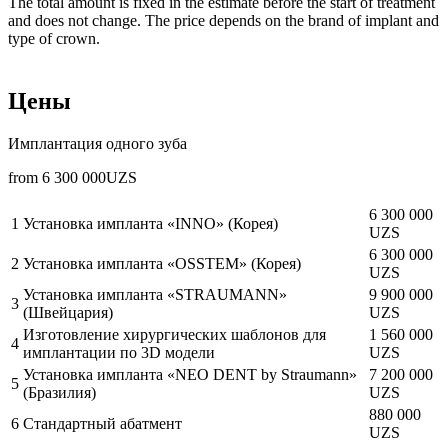
The total amount is fixed in the estimate before the start of treatment
and does not change. The price depends on the brand of implant and
type of crown.
Цены
Имплантация одного зуба
from
6 300 000
UZS
6 300 000
1
Установка импланта «INNO» (Корея)
UZS
6 300 000
2
Установка импланта «OSSTEM» (Корея)
UZS
Установка импланта «STRAUMANN»
9 900 000
3
(Швейцария)
UZS
Изготовление хирургических шаблонов для
1 560 000
4
имплантации по 3D модели
UZS
Установка импланта «NEO DENT by Straumann»
7 200 000
5
(Бразилия)
UZS
880 000
6
Стандартный абатмент
UZS