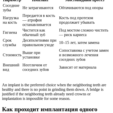
Соседние
Не затрагиваются
Обтачиваются под опоры
зубы
Передается в кость
Нагрузка
Кость под протезом
— атрофия
на кость
продолжает убывать
останавливается
Чистится как
Под мостом сложно чистить
Гигиена
обычный зуб
— риск кариеса
Срок
Десятилетиями при
10–15 лет, затем замена
службы
правильном уходе
Сопоставима с учетом замен
Выше при
Стоимость
и возможного лечения
установке
соседних зубов
Внешний
Неотличим от
Зависит от материала
вид
соседних зубов
An implant is the preferred choice when the neighboring teeth are
healthy and there is no point in grinding them down. A bridge is
justified if the neighboring teeth already need crowns or
implantation is impossible for some reason.
Как проходит имплантация одного