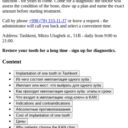
function - for years to come. Come for a diagnosis: the doctor will
assess the condition of the bone, draw up a plan and name the exact
amount before starting treatment.
Call by phone
+998 (78) 333-11-37
or leave a request - the
administrator will call you back and select a convenient time.
Address: Tashkent, Mirzo Ulugbek st., 51B - daily from 9:00 to
21:00.
Restore your tooth for a long time - sign up for diagnostics.
Content
Implantation of one tooth in Tashkent
Из чего состоит имплантация одного зуба
Имплант или мост: что выбрать для одного зуба
Как проходит имплантация одного зуба: этапы и сроки
Что входит в имплантацию «под ключ» в KAN
Indications and contraindications
Абсолютные противопоказания
Cost of implantation of one tooth
Цены
Why patients choose the KAN clinic