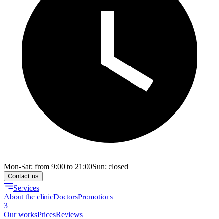
Mon-Sat: from 9:00 to 21:00
Sun: closed
Contact us
Services
About the clinic
Doctors
Promotions
3
Our works
Prices
Reviews