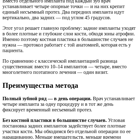
Вместо отдельного импланта под каждый зуб врач
устанавливает четыре опорные точки — и на них крепит
единый несъемный протез. Два передних импланта идут
вертикально, два задних — под углом 45 градусов.
Этот угол решает главную проблему: задние импланты уходят
в более плотные и глубокие слои кости, обходя зоны атрофии.
Именно поэтому костная пластика в большинстве случаев не
нужна — протокол работает с той анатомией, которая есть у
пациента.
По сравнению с классической имплантацией разница
существенная: вместо 10–14 имплантов — четыре, вместо
многолетнего поэтапного лечения — один визит.
Преимущества метода
Полный зубной ряд — в день операции.
Врач устанавливает
четыре импланта за одну процедуру и в тот же день
фиксирует временный несъемный протез.
Без костной пластики в большинстве случаев.
Угловая
постановка задних имплантов задействует более плотные
участки кости. Мы обходимся без отдельной операции по ее
наращиванию. Меньше вмешательств, меньше времени