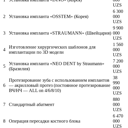
UZS
6 300
2
Установка импланта «OSSTEM» (Корея)
000
UZS
9 900
3
Установка импланта «STRAUMANN» (Швейцария)
000
UZS
1 560
Изготовление хирургических шаблонов для
4
000
имплантации по 3D модели
UZS
7 200
Установка импланта «NEO DENT by Straumann»
5
000
(Бразилия)
UZS
38
Протезирование зуба с использованием имплантов
990
6
— акрилловый протез (постоянное протезирование
000
ВЧ/НЧ — ALL on 4/6/8/10)
UZS
880
7
Стандартный абатмент
000
UZS
6 470
8
Операция пересадки костного блока
000
UZS