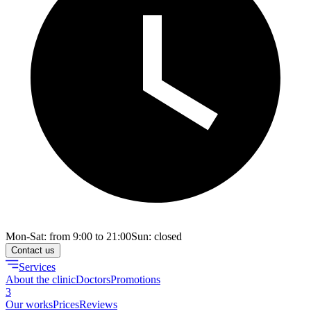
Mon-Sat: from 9:00 to 21:00
Sun: closed
Contact us
Services
About the clinic
Doctors
Promotions
3
Our works
Prices
Reviews