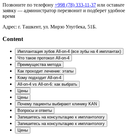
Позвоните по телефону
+998 (78) 333-11-37
или оставьте
заявку — администратор перезвонит и подберет удобное
время
Адрес: г. Ташкент, ул. Мирзо Улугбека, 51Б.
Content
Имплантация зубов All-on-4 (все зубы на 4 имплантах)
Что такое протокол All-on-4
Преимущества метода
Как проходит лечение: этапы
Кому подходит All-on-4
All-on-4 vs All-on-6: как выбрать
Цены
Цены
Почему пациенты выбирают клинику KAN
Вопросы и ответы
Запишитесь на консультацию к имплантологу
Запишитесь на консультацию к имплантологу
Цены