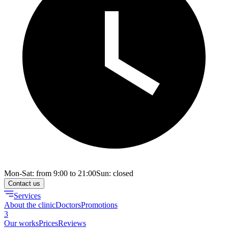
Mon-Sat: from 9:00 to 21:00
Sun: closed
Contact us
Services
About the clinic
Doctors
Promotions
3
Our works
Prices
Reviews