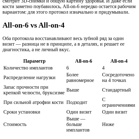
смотрит 3D-снимки и общую картину здоровья. И даже если
кости заметно поубавилось, All-on-6 нередко остается рабочим
вариантом: для этого протокол изначально и придумывали.
All-on-6 vs All-on-4
Оба протокола восстанавливают весь зубной ряд за один
визит — разница не в принципе, а в деталях, и решает ее
диагностика, а не личный вкус.
Параметр
All-on-6
All-on-4
Количество имплантов
6
4
Более
Сосредоточено
Распределение нагрузки
равномерное
на 4 точках
Запас прочности при
Выше
Стандартный
крепкой челюсти, бруксизме
С
При сильной атрофии кости
Подходит
ограничениями
Сроки установки
Один визит
Один визит
Выше —
Стоимость
больше
Ниже
имплантов