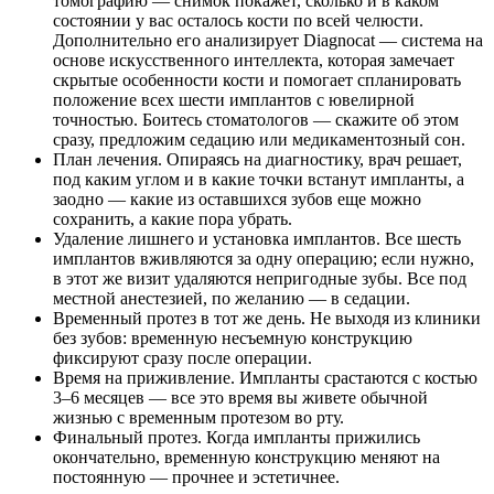
томографию — снимок покажет, сколько и в каком
состоянии у вас осталось кости по всей челюсти.
Дополнительно его анализирует Diagnocat — система на
основе искусственного интеллекта, которая замечает
скрытые особенности кости и помогает спланировать
положение всех шести имплантов с ювелирной
точностью. Боитесь стоматологов — скажите об этом
сразу, предложим седацию или медикаментозный сон.
План лечения. Опираясь на диагностику, врач решает,
под каким углом и в какие точки встанут импланты, а
заодно — какие из оставшихся зубов еще можно
сохранить, а какие пора убрать.
Удаление лишнего и установка имплантов. Все шесть
имплантов вживляются за одну операцию; если нужно,
в этот же визит удаляются непригодные зубы. Все под
местной анестезией, по желанию — в седации.
Временный протез в тот же день. Не выходя из клиники
без зубов: временную несъемную конструкцию
фиксируют сразу после операции.
Время на приживление. Импланты срастаются с костью
3–6 месяцев — все это время вы живете обычной
жизнью с временным протезом во рту.
Финальный протез. Когда импланты прижились
окончательно, временную конструкцию меняют на
постоянную — прочнее и эстетичнее.